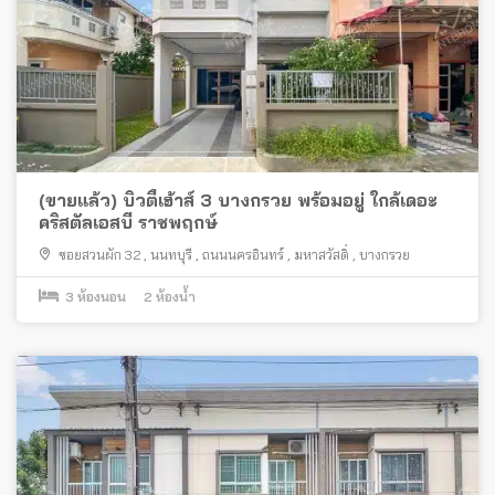
(ขายแล้ว) บิวตี้เฮ้าส์ 3 บางกรวย พร้อมอยู่ ใกล้เดอะ
คริสตัลเอสบี ราชพฤกษ์
ซอยสวนผัก 32
,
นนทบุรี
,
ถนนนครอินทร์
,
มหาสวัสดิ์
,
บางกรวย
3
ห้องนอน
2
ห้องน้ำ