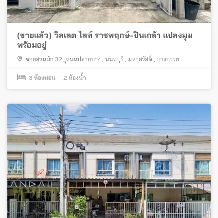
(ขายแล้ว) วิลเลต ไลท์ ราชพฤกษ์-ปิ่นเกล้า แปลงมุม
พร้อมอยู่
ซอยสวนผัก 32
,
ุถนนปลายบาง
,
นนทบุรี
,
มหาสวัสดิ์
,
บางกรวย
3
ห้องนอน
2
ห้องน้ำ