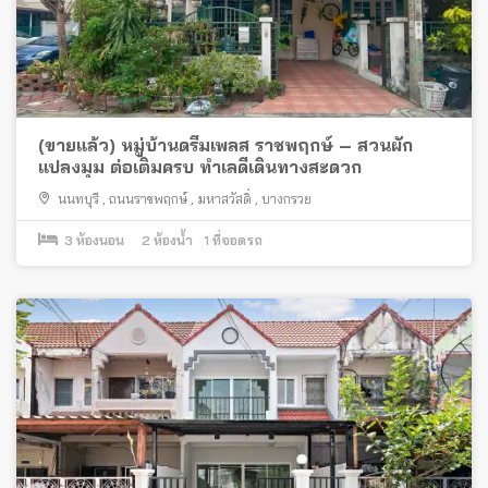
(ขายแล้ว) หมู่บ้านดรีมเพลส ราชพฤกษ์ – สวนผัก
แปลงมุม ต่อเติมครบ ทำเลดีเดินทางสะดวก
นนทบุรี
,
ถนนราชพฤกษ์
,
มหาสวัสดิ์
,
บางกรวย
3
ห้องนอน
2
ห้องน้ำ
1
ที่จอดรถ