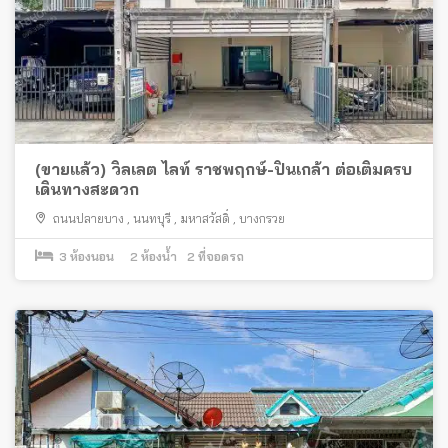
(ขายแล้ว) วิลเลต ไลท์ ราชพฤกษ์-ปิ่นเกล้า ต่อเติมครบ
เดินทางสะดวก
ถนนปลายบาง
,
นนทบุรี
,
มหาสวัสดิ์
,
บางกรวย
3
ห้องนอน
2
ห้องน้ำ
2
ที่จอดรถ