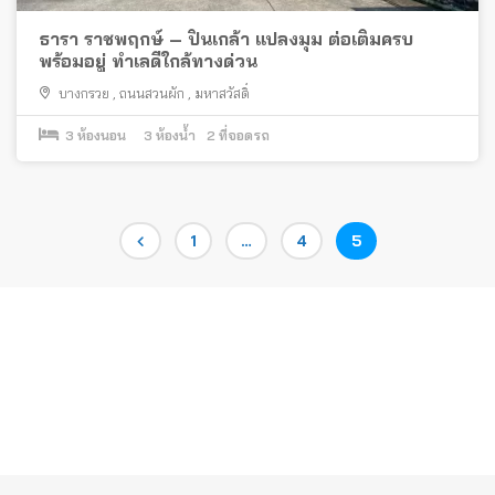
ธารา ราชพฤกษ์ – ปิ่นเกล้า แปลงมุม ต่อเติมครบ
พร้อมอยู่ ทำเลดีใกล้ทางด่วน
บางกรวย
,
ถนนสวนผัก
,
มหาสวัสดิ์
3
ห้องนอน
3
ห้องน้ำ
2
ที่จอดรถ
Posts
Page
Page
Page
1
…
4
5
pagination