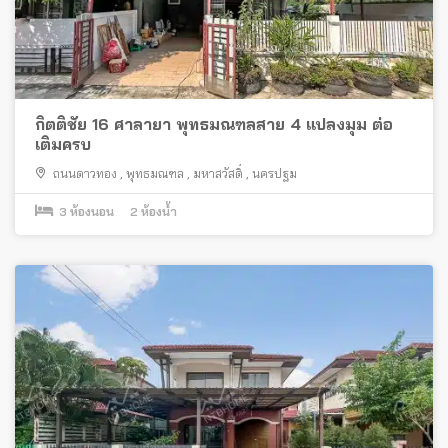
กิตติชัย 16 ศาลายา พุทธมณฑลสาย 4 แปลงมุม ต่อ
เติมครบ
ถนนดาวทอง
,
พุทธมณฑล
,
มหาสวัสดิ์
,
นครปฐม
3
ห้องนอน
2
ห้องน้ำ