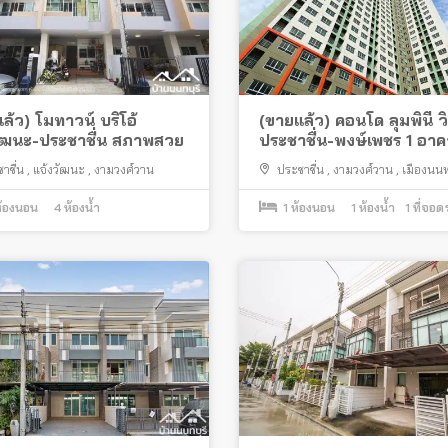
ล้ว) โมทาวน์ บริโอ้
(ขายแล้ว) คอนโด ลุมพินี วิ
วัฒนะ-ประชาชื่น สภาพสวย
ประชาชื่น-พงษ์เพชร 1 อา
าชื่น
,
แจ้งวัฒนะ
,
งามวงศ์วาน
ประชาชื่น
,
งามวงศ์วาน
,
เมืองนนท
้องนอน
4
ห้องน้ำ
1
ห้องนอน
1
ห้องน้ำ
1
ที่จอด