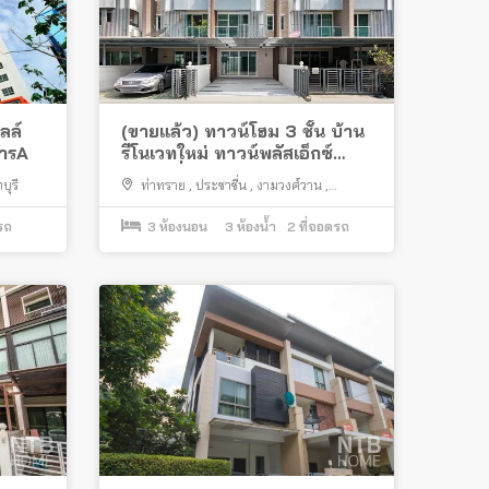
ลล์
(ขายแล้ว) ทาวน์โฮม 3 ชั้น บ้าน
คารA
รีโนเวทใหม่ ทาวน์พลัสเอ็กซ์
ประชาชื่น-งามวงศ์วาน ต่อเติม
บุรี
ท่าทราย
,
ประชาชื่น
,
งามวงศ์วาน
,
ครบพร้อมอยู่ ทำเลดี ใกล้
เมืองนนทบุรี
ทางด่วน เดอะมอลล์งามวงศ์วาน
รถ
3
ห้องนอน
3
ห้องน้ำ
2
ที่จอดรถ