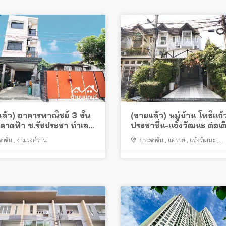
ล้ว) อาคารพาณิชย์ 3 ชั้น
(ขายแล้ว) หมู่บ้าน โพธิ์แก้
ดาดฟ้า ซ.รัชประชา ทำเล
ประชาชื่น-แจ้งวัฒนะ ต่อเ
 ใกล้ทางด่วน ใกล้ถนนใหญ่
พร้อมอยู่
าชื่น
,
งามวงศ์วาน
ประชาชื่น
,
แคราย
,
แจ้งวัฒนะ
,
งามวงศ์วาน
,
ปากเกร็ด