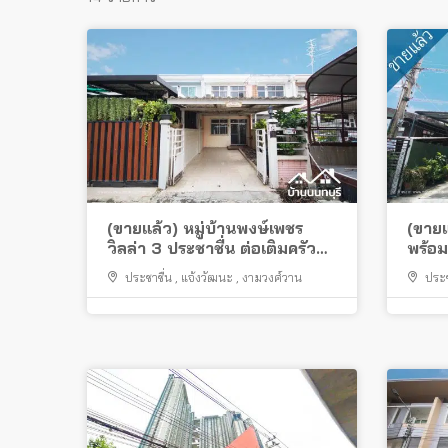
(ขายแล้ว) หมู่บ้านพงษ์เพชร
(ขายแ
วิลล่า 3 ประชาชื่น ต่อเติมครัว
พร้อม
ต่อเติมโรงรถ
รัชดา
ประชาชื่น
,
แจ้งวัฒนะ
,
งามวงศ์วาน
ประช