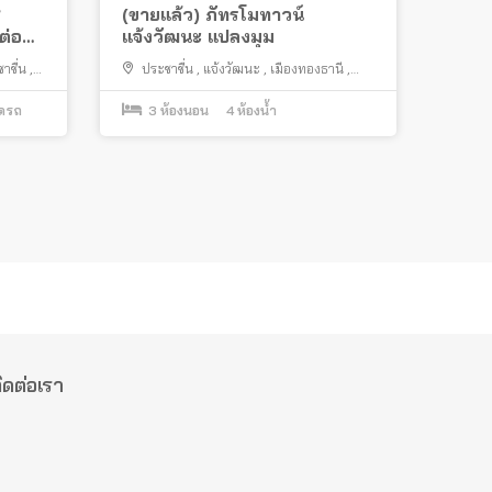
์
(ขายแล้ว) ภัทรโมทาวน์
ต่อ
แจ้งวัฒนะ แปลงมุม
าชื่น
,
ประชาชื่น
,
แจ้งวัฒนะ
,
เมืองทองธานี
,
ปากเกร็ด
อดรถ
3
ห้องนอน
4
ห้องน้ำ
ิดต่อเรา