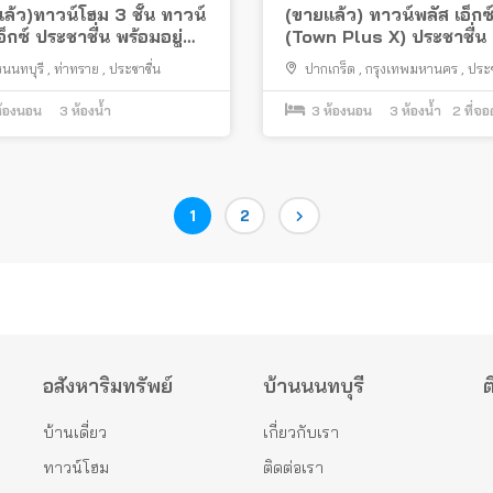
ล้ว)ทาวน์โฮม 3 ชั้น ทาวน์
(ขายแล้ว) ทาวน์พลัส เอ็กซ
อ็กซ์ ประชาชื่น พร้อมอยู่
(Town Plus X) ประชาชื่น 
างด่วน
เติมครบ
งนนทบุรี
,
ท่าทราย
,
ประชาชื่น
ปากเกร็ด
,
กรุงเทพมหานคร
,
ประช
งามวงศ์วาน
,
ถนนสามัคคี
้องนอน
3
ห้องน้ำ
3
ห้องนอน
3
ห้องน้ำ
2
ที่จ
Page
Page
1
2
อสังหาริมทรัพย์
บ้านนนทบุรี
ต
บ้านเดี่ยว
เกี่ยวกับเรา
ทาวน์โฮม
ติดต่อเรา