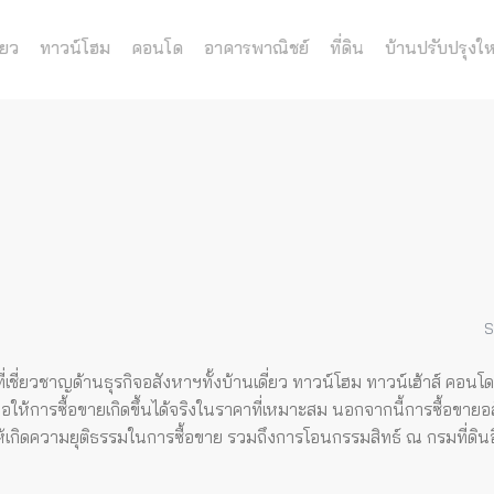
่ยว
ทาวน์โฮม
คอนโด
อาคารพาณิชย์
ที่ดิน
บ้านปรับปรุงให
S
่เชี่ยวชาญด้านธุรกิจอสังหาฯทั้งบ้านเดี่ยว ทาวน์โฮม ทาวน์เฮ้าส์ คอน
อให้การซื้อขายเกิดขึ้นได้จริงในราคาที่เหมาะสม
นอกจากนี้การซื้อขายอ
่อให้เกิดความยุติธรรมในการซื้อขาย รวมถึงการโอนกรรมสิทธ์ ณ กรมที่ดิน