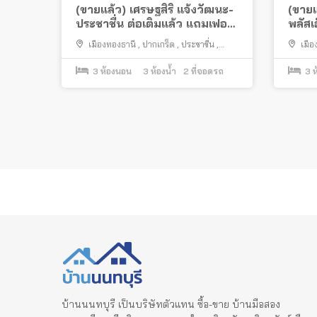
(ขายแล้ว) เศรษฐสิริ แจ้งวัฒนะ-
(ขายแ
ประชาชื่น ต่อเติมแล้ว แถมเฟอร์
พลัสเ
พร้อมอยู่
ใกล้ท
เมืองทองธานี
,
ปากเกร็ด
,
ประชาชื่น
,
เมือ
แจ้งวัฒนะ
3
ห้องนอน
3
ห้องน้ำ
2
ที่จอดรถ
3
ห
Posts
pagination
บ้านนนทบุรี เป็นบริษัทตัวแทน ซื้อ-ขาย บ้านมือสอง