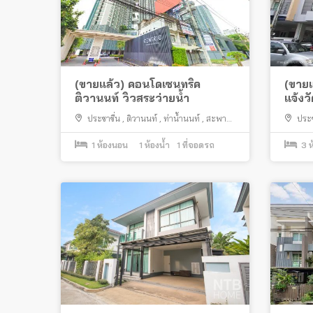
(ขายแล้ว) คอนโดเซนทริค
(ขายแ
ติวานนท์ วิวสระว่ายน้ำ
แจ้ง
ประชาชื่น
,
ติวานนท์
,
ท่าน้ำนนท์
,
สะพาน
ประช
พระราม 5
,
เมืองนนทบุรี
1
ห้องนอน
1
ห้องน้ำ
1
ที่จอดรถ
3
ห