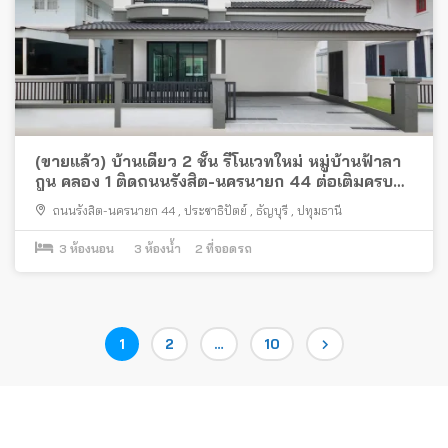
(ขายแล้ว) บ้านเดี่ยว 2 ชั้น รีโนเวทใหม่ หมู่บ้านฟ้าลา
กูน คลอง 1 ติดถนนรังสิต-นครนายก 44 ต่อเติมครบ
พร้อมอยู่ ใกล้ฟิวเจอร์พาร์ค รังสิต
ถนนรังสิต-นครนายก 44
,
ประชาธิปัตย์
,
ธัญบุรี
,
ปทุมธานี
3
ห้องนอน
3
ห้องน้ำ
2
ที่จอดรถ
Posts
Page
Page
Page
1
2
…
10
pagination