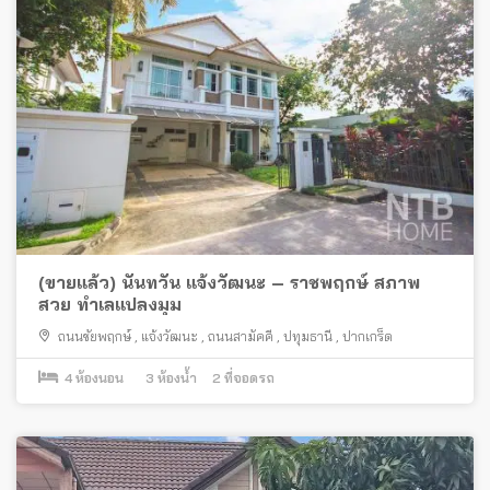
(ขายแล้ว) นันทวัน แจ้งวัฒนะ – ราชพฤกษ์ สภาพ
สวย ทำเลแปลงมุม
ถนนชัยพฤกษ์
,
แจ้งวัฒนะ
,
ถนนสามัคคี
,
ปทุมธานี
,
ปากเกร็ด
4
ห้องนอน
3
ห้องน้ำ
2
ที่จอดรถ