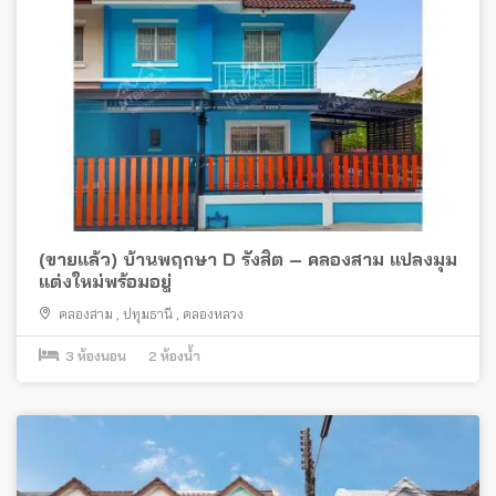
(ขายแล้ว) บ้านพฤกษา D รังสิต – คลองสาม แปลงมุม
แต่งใหม่พร้อมอยู่
คลองสาม
,
ปทุมธานี
,
คลองหลวง
3
ห้องนอน
2
ห้องน้ำ