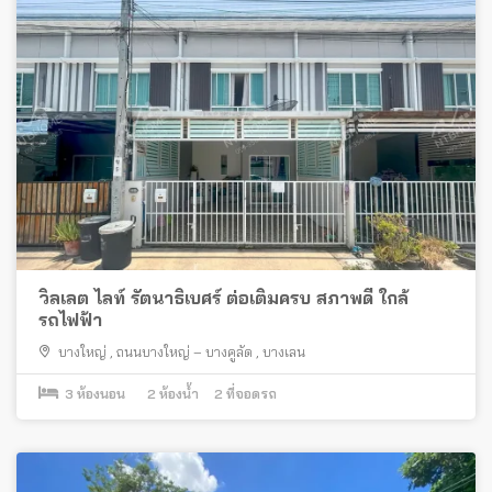
วิลเลต ไลท์ รัตนาธิเบศร์ ต่อเติมครบ สภาพดี ใกล้
รถไฟฟ้า
บางใหญ่
,
ถนนบางใหญ่ – บางคูลัด
,
บางเลน
3
ห้องนอน
2
ห้องน้ำ
2
ที่จอดรถ