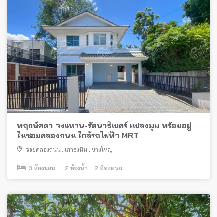
พฤกษ์ลดา วงแหวน-รัตนาธิเบศร์ แปลงมุม พร้อมอยู่
ในซอยคลองถนน ใกล้รถไฟฟ้า MRT
ซอยคลองถนน
,
เสาธงหิน
,
บางใหญ่
3
ห้องนอน
2
ห้องน้ำ
2
ที่จอดรถ