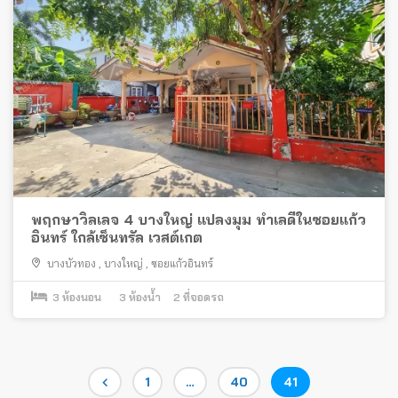
พฤกษาวิลเลจ 4 บางใหญ่ แปลงมุม ทำเลดีในซอยแก้ว
อินทร์ ใกล้เซ็นทรัล เวสต์เกต
บางบัวทอง
,
บางใหญ่
,
ซอยแก้วอินทร์
3
ห้องนอน
3
ห้องน้ำ
2
ที่จอดรถ
Posts
Page
Page
Page
1
…
40
41