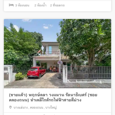
3
ห้องนอน
2
ห้องน้ำ
2
ที่จอดรถ
(ขายแล้ว) พฤกษ์ลดา วงแหวน รัตนาธิเบศร์ (ซอย
คลองถนน) ทำเลดีใกล้รถไฟฟ้าสายสีม่วง
บางแม่นาง
,
คลองถนน
,
บางใหญ่