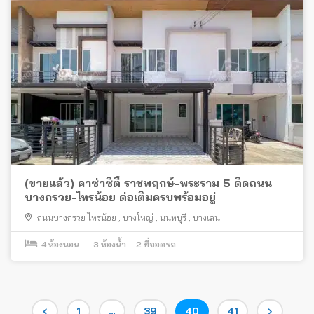
(ขายแล้ว) คาซ่าซิตี้ ราชพฤกษ์-พระราม 5 ติดถนน
บางกรวย-ไทรน้อย ต่อเติมครบพร้อมอยู่
ถนนบางกรวย ไทรน้อย
,
บางใหญ่
,
นนทบุรี
,
บางเลน
4
ห้องนอน
3
ห้องน้ำ
2
ที่จอดรถ
Posts
Page
Page
Page
Page
1
…
39
40
41