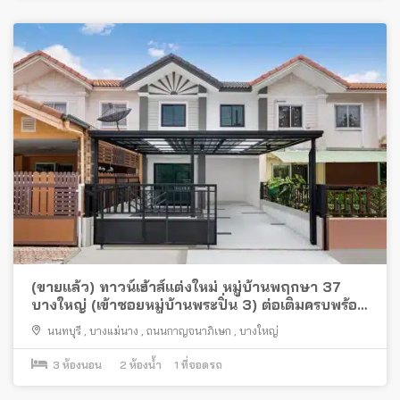
(ขายแล้ว) ทาวน์เฮ้าส์แต่งใหม่ หมู่บ้านพฤกษา 37
บางใหญ่ (เข้าซอยหมู่บ้านพระปิ่น 3) ต่อเติมครบพร้อม
อยู่ ใกล้เซ็นทรัล เวสต์เกตและรถไฟฟ้า
นนทบุรี
,
บางแม่นาง
,
ถนนกาญจนาภิเษก
,
บางใหญ่
3
ห้องนอน
2
ห้องน้ำ
1
ที่จอดรถ