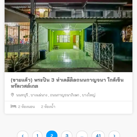
(ขายแล้ว) พระปิ่น 3 ทำเลดีติดถนนกาญจนา ใกล้เซ็น
ทรัลเวสต์เกต
นนทบุรี
,
บางแม่นาง
,
ถนนกาญจนาภิเษก
,
บางใหญ่
2
ห้องนอน
2
ห้องน้ำ
Posts
Page
Page
Page
Page
1
2
3
…
41