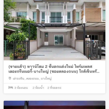
(ขายแล้ว) ทาวน์โฮม 2 ชั้นตกแต่งใหม่ ไพร์มเพลส
เดอะกรีนเนอรี่-บางใหญ่ (ซอยคลองถนน) ใกล้เซ็นทรัล
เวสต์เกตและรถไฟฟ้า
เสาธงหิน
,
คลองถนน
,
บางใหญ่
3
ห้องนอน
2
ห้องน้ำ
2
ที่จอดรถ