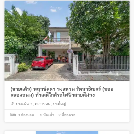
(ขายแล้ว) พฤกษ์ลดา วงแหวน รัตนาธิเบศร์ (ซอย
คลองถนน) ทำเลดีใกล้รถไฟฟ้าสายสีม่วง
บางแม่นาง
,
คลองถนน
,
บางใหญ่
3
ห้องนอน
2
ห้องน้ำ
2
ที่จอดรถ