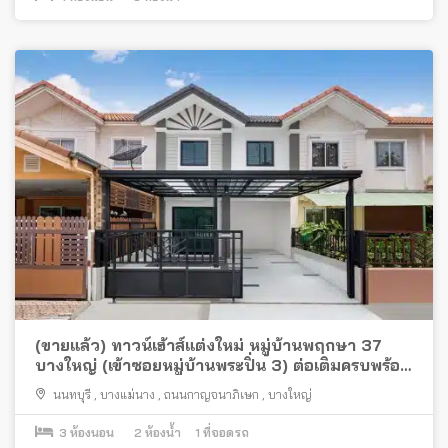
(ขายแล้ว) ทาวน์เฮ้าส์แต่งใหม่ หมู่บ้านพฤกษา 37
บางใหญ่ (เข้าซอยหมู่บ้านพระปิ่น 3) ต่อเติมครบพร้อม
อยู่ ใกล้เซ็นทรัล เวสต์เกตและรถไฟฟ้า
นนทบุรี
,
บางแม่นาง
,
ถนนกาญจนาภิเษก
,
บางใหญ่
3
ห้องนอน
2
ห้องน้ำ
1
ที่จอดรถ