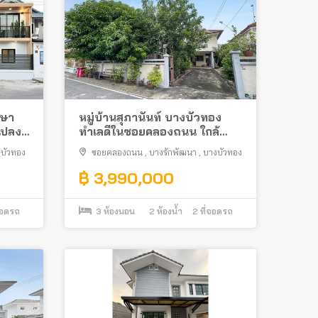
กษา
หมู่บ้านสุภานันท์ บางบัวทอง
แปลง
ทำเลดีในซอยคลองถนน ใกล้
รถไฟฟ้า MRT และเซ็นทรัล เวสต์
บัวทอง
ซอยคลองถนน
,
บางรักพัฒนา
,
บางบัวทอง
เกต
฿ 3,990,000
จอดรถ
3
ห้องนอน
2
ห้องน้ำ
2
ที่จอดรถ