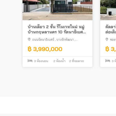
บ้านเดี่ยว 2 ชั้น รีโนเวทใหม่ หมู่
ลัดดา
บ้านกฤษดานคร 10 รัตนาธิเบศร์
ต่อเต
ติดถนนใหญ่ ใกล้รถไฟฟ้า MRT
ถนนรัตนาธิเบศร์
,
บางรักพัฒนา
,
ซอย
สามแยกบางใหญ่
บางบัวทอง
บางบัว
฿ 3,990,000
฿ 3
3
ห้องนอน
2
ห้องน้ำ
2
ที่จอดรถ
3
ห
Posts
pagination