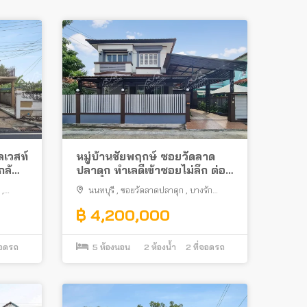
ลเวสท์
หมู่บ้านชัยพฤกษ์ ซอยวัดลาด
กล้
ปลาดุก ทำเลดีเข้าซอยไม่ลึก ต่อ
เติมครบพร้อมอยู่
,
นนทบุรี
,
ซอยวัดลาดปลาดุก
,
บางรัก
พัฒนา
,
ถนนกาญจนาภิเษก
,
บางบัวทอง
฿ 4,200,000
จอดรถ
5
ห้องนอน
2
ห้องน้ำ
2
ที่จอดรถ