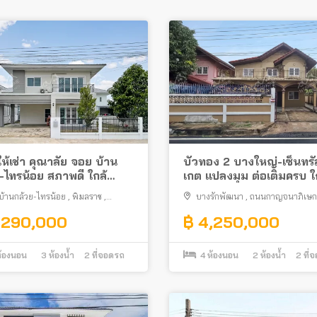
ห้เช่า คุณาลัย จอย บ้าน
บัวทอง 2 บางใหญ่-เซ็นทรั
-ไทรน้อย สภาพดี ใกล้
เกต แปลงมุม ต่อเติมครบ ใ
รัล เวสต์เกต
รถไฟฟ้า
บ้านกล้วย-ไทรน้อย
,
พิมลราช
,
บางรักพัฒนา
,
ถนนกาญจนาภิเษก
ทอง
บางบัวทอง
,290,000
฿ 4,250,000
้องนอน
3
ห้องน้ำ
2
ที่จอดรถ
4
ห้องนอน
2
ห้องน้ำ
2
ที่