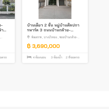
ย-
บ้านเดี่ยว 2 ชั้น หมู่บ้านศิลปกา
้า
รพาร์ค 3 ถนนบ้านกล้วย-
ผ่”
ไทรน้อย แปลงมุม พร้อมอยู่
,
พิมลราช
,
บางบัวทอง
,
ซอยบ้านกล้วย-
ไทรน้อย
฿ 3,690,000
จอดรถ
4
ห้องนอน
3
ห้องน้ำ
2
ที่จอดรถ