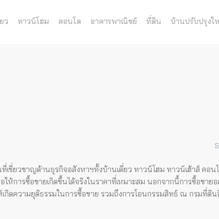
่ยว
ทาวน์โฮม
คอนโด
อาคารพาณิชย์
ที่ดิน
บ้านปรับปรุงให
S
่เชี่ยวชาญด้านธุรกิจอสังหาฯทั้งบ้านเดี่ยว ทาวน์โฮม ทาวน์เฮ้าส์ คอน
อให้การซื้อขายเกิดขึ้นได้จริงในราคาที่เหมาะสม
นอกจากนี้การซื้อขายอ
่อให้เกิดความยุติธรรมในการซื้อขาย รวมถึงการโอนกรรมสิทธ์ ณ กรมที่ดิน