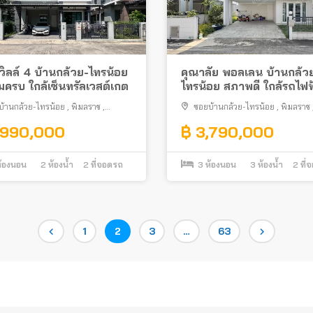
วิลล์ 4 บ้านกล้วย-ไทรน้อย
คุณาลัย พอลเลน บ้านกล้ว
ิมครบ ใกล้เซ็นทรัลเวสต์เกต
ไทรน้อย สภาพดี ใกล้รถไฟฟ
สายม่วง “สถานีคลองบางไ
บ้านกล้วย-ไทรน้อย
,
พิมลราช
,
ซอยบ้านกล้วย-ไทรน้อย
,
พิมลราช
ทอง
บางบัวทอง
,990,000
฿ 3,790,000
้องนอน
2
ห้องน้ำ
2
ที่จอดรถ
3
ห้องนอน
3
ห้องน้ำ
2
ที่
Page
Page
Page
Page
1
2
3
…
63