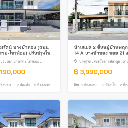
มรัตน์ บางบัวทอง (ถนน
บ้านแฝด 2 ชั้นหมู่บ้านพฤ
วย-ไทรน้อย) ปรับปรุงใหม่
14 A บางบัวทอง ซอย 21 
ิมครบพร้อมอยู่ ใกล้การ
มุม
ุรี
,
ถนนบางกรวย ไทรน้อย
,
บางคูรัด
,
ซอยวัดลาดปลาดุก
,
บาง
ไทรน้อย
ทอง
,190,000
฿ 3,990,000
้องนอน
2
ห้องน้ำ
3
ที่จอดรถ
5
ห้องนอน
2
ห้องน้ำ
2
ที่