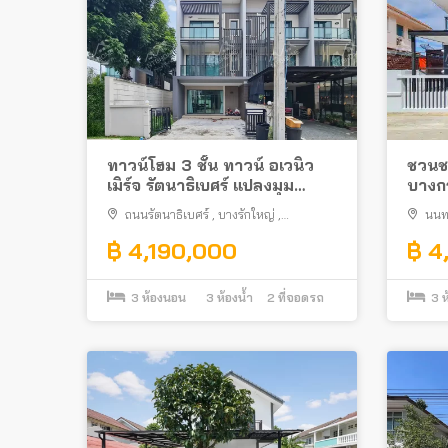
ทาวน์โฮม 3 ชั้น ทาวน์ อเวนิว
ชวนช
เมิร์จ รัตนาธิเบศร์ แปลงมุม
บางกร
สภาพดี ใกล้รถไฟฟ้า
ต่อเต
ถนนรัตนาธิเบศร์
,
บางรักใหญ่
,
นนทบ
ไฟฟ้า
บางบัวทอง
บางบัว
฿ 4,190,000
฿ 4
3
ห้องนอน
3
ห้องน้ำ
2
ที่จอดรถ
3
ห