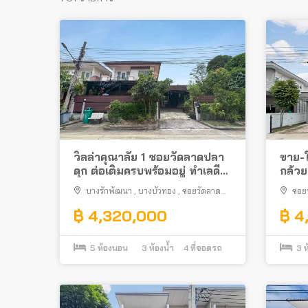
วิลล่าคุณาลัย 1 ซอยวัดลาดปลา
ขาย-ใ
ดุก ต่อเติมครบพร้อมอยู่ ทำเลดี
กล้วย
เข้าซอยไม่ลึก
เซ็นท
บางรักพัฒนา
,
บางบัวทอง
,
ซอยวัดลาด
ซอย
ปลาดุก
บางบัว
฿ 4,320,000
฿ 4
5
ห้องนอน
3
ห้องน้ำ
4
ที่จอดรถ
3
ห