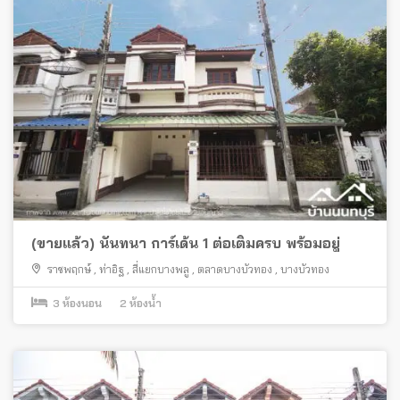
(ขายแล้ว) นันทนา การ์เด้น 1 ต่อเติมครบ พร้อมอยู่
ราชพฤกษ์
,
ท่าอิฐ
,
สี่แยกบางพลู
,
ตลาดบางบัวทอง
,
บางบัวทอง
3
ห้องนอน
2
ห้องน้ำ