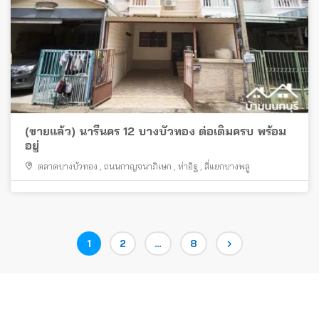
(ขายแล้ว) นารีนคร 12 บางบัวทอง ต่อเติมครบ พร้อม
อยู่
ตลาดบางบัวทอง
,
ถนนกาญจนาภิเษก
,
ท่าอิฐ
,
สี่แยกบางพลู
Posts
Page
Page
Page
1
2
…
8
pagination