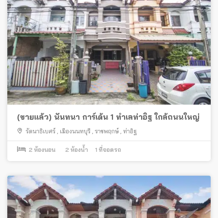
(ขายแล้ว) นันทนา การ์เด้น 1 ทำเลท่าอิฐ ใกล้ถนนใหญ่
รัตนาธิเบศร์
,
เมืองนนทบุรี
,
ราชพฤกษ์
,
ท่าอิฐ
2
ห้องนอน
2
ห้องน้ำ
1
ที่จอดรถ