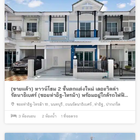
(ขายแล้ว) ทาวน์โฮม 2 ชั้นตกแต่งใหม่ เดอะวิลล่า
รัตนาธิเบศร์ (ซอยท่าอิฐ-ไทรม้า) พร้อมอยู่ใกล้รถไฟฟ้า
สายสีม่วง
ซอยท่าอิฐ-ไทรม้า 18
,
นนทบุรี
,
ถนนรัตนาธิเบศร์
,
ท่าอิฐ
,
ปากเกร็ด
3
ห้องนอน
2
ห้องน้ำ
1
ที่จอดรถ