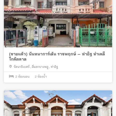
(ขายแล้ว) นันทนาการ์เด้น ราชพฤกษ์ – ท่าอิฐ ทำเลดี
ใกล้ตลาด
รัตนาธิเบศร์
,
สี่แยกบางพลู
,
ท่าอิฐ
2
ห้องนอน
2
ห้องน้ำ