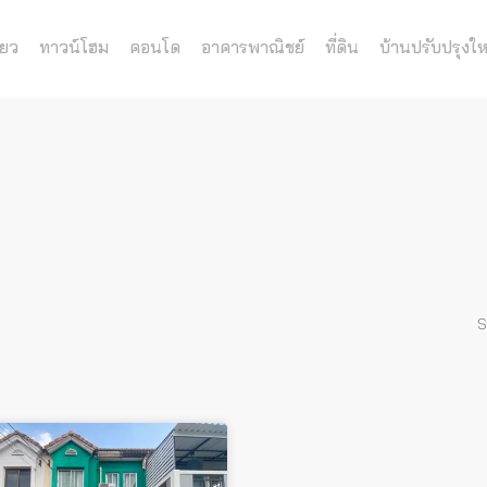
่ยว
ทาวน์โฮม
คอนโด
อาคารพาณิชย์
ที่ดิน
บ้านปรับปรุงให
S