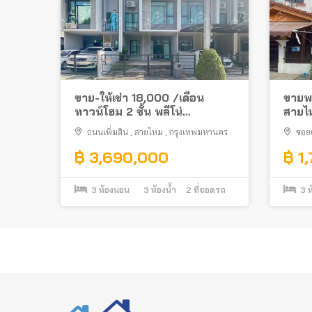
ขาย-ให้เช่า 18,000 /เดือน
ขายพร
ทาวน์โฮม 2 ชั้น พลีโน่
สายไห
พหลโยธิน-วัชรพล 2 สภาพดี ติด
ครบ ท
ถนนเพิ่มสิน
,
สายไหม
,
กรุงเทพมหานคร
ซอยเ
ถนนเพิ่มสิน สายไหม
กรุงเท
฿ 3,690,000
฿ 1
3
ห้องนอน
3
ห้องน้ำ
2
ที่จอดรถ
3
ห