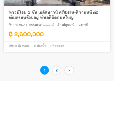
ทาวน์โฮม 3 ชั้น เบล็สทาวน์ ศรีสมาน-ติวานนท์ ต่อ
เติมครบพร้อมอยู่ ทำเลดีติดถนนใหญ่
บางขะแยง
,
ถนนสะพานนนทบุรี
,
เมืองปทุมธานี
,
ปทุมธานี
฿ 2,600,000
3
ห้องนอน
3
ห้องน้ำ
2
ที่จอดรถ
Posts
Page
Page
1
2
pagination