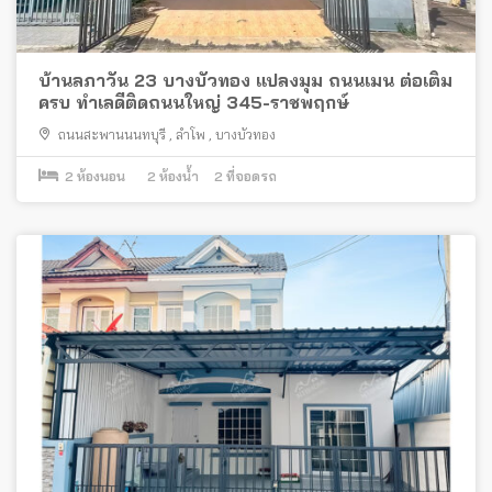
บ้านลภาวัน 23 บางบัวทอง แปลงมุม ถนนเมน ต่อเติม
ครบ ทำเลดีติดถนนใหญ่ 345-ราชพฤกษ์
ถนนสะพานนนทบุรี
,
ลำโพ
,
บางบัวทอง
2
ห้องนอน
2
ห้องน้ำ
2
ที่จอดรถ