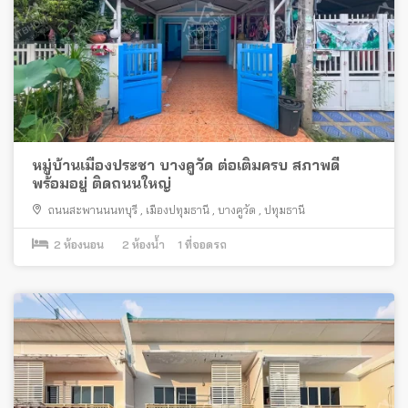
หมู่บ้านเมืองประชา บางคูวัด ต่อเติมครบ สภาพดี
พร้อมอยู่ ติดถนนใหญ่
ถนนสะพานนนทบุรี
,
เมืองปทุมธานี
,
บางคูวัด
,
ปทุมธานี
2
ห้องนอน
2
ห้องน้ำ
1
ที่จอดรถ