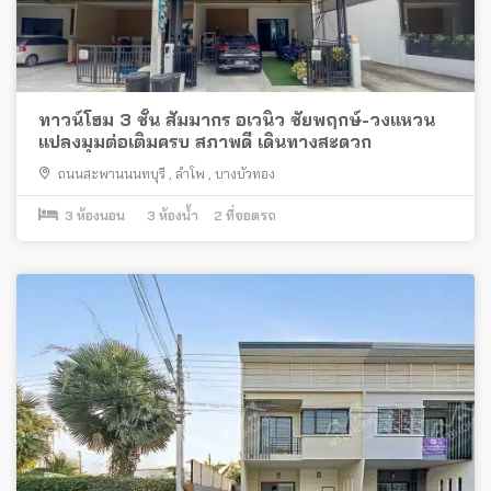
ทาวน์โฮม 3 ชั้น สัมมากร อเวนิว ชัยพฤกษ์-วงแหวน
แปลงมุมต่อเติมครบ สภาพดี เดินทางสะดวก
ถนนสะพานนนทบุรี
,
ลำโพ
,
บางบัวทอง
3
ห้องนอน
3
ห้องน้ำ
2
ที่จอดรถ