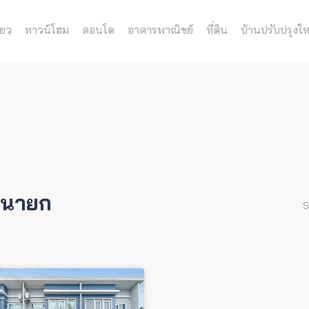
่ยว
ทาวน์โฮม
คอนโด
อาคารพาณิชย์
ที่ดิน
บ้านปรับปรุงให
รนายก
S