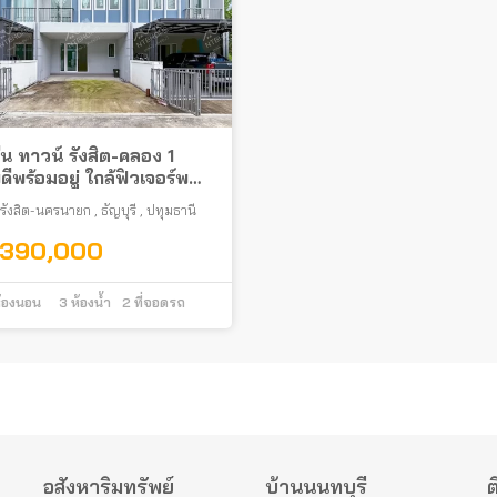
่น ทาวน์ รังสิต-คลอง 1
ีพร้อมอยู่ ใกล้ฟิวเจอร์พาร์
ิต
รังสิต-นครนายก
,
ธัญบุรี
,
ปทุมธานี
,390,000
้องนอน
3
ห้องน้ำ
2
ที่จอดรถ
อสังหาริมทรัพย์
บ้านนนทบุรี
ต