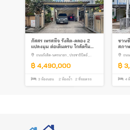
ภัสสร เพรสทีจ รังสิต-คลอง 2
ชวนชื
แปลงมุม ต่อเติมครบ ใกล้ดรีม
สภาพด
เวิลด์
ค รังส
ถนนรังสิต-นครนายก
,
ประชาธิปัตย์
,
ถนน
ธัญบุรี
,
ปทุมธานี
฿ 4,490,000
฿ 3
3
ห้องนอน
2
ห้องน้ำ
2
ที่จอดรถ
4
ห