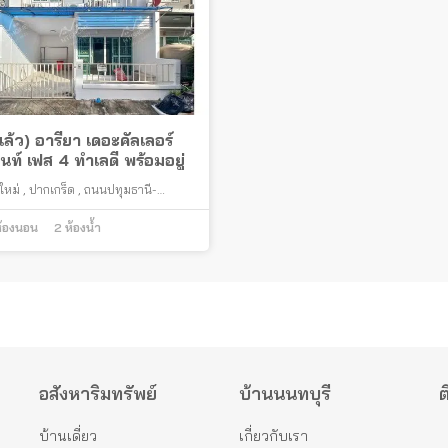
ล้ว) อารียา เดอะคัลเลอร์
นท์ เฟส 4 ทำเลดี พร้อมอยู่
ใหม่
,
ปากเกร็ด
,
ถนนปทุมธานี-
์
,
นนทบุรี
้องนอน
2
ห้องน้ำ
อสังหาริมทรัพย์
บ้านนนทบุรี
ต
บ้านเดี่ยว
เกี่ยวกับเรา