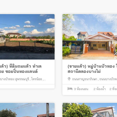
ล้ว) ที่ดินถมแล้ว ทำเล
(ขายแล้ว) หมู่บ้านบัวทอง 
อย ซอยปิ่นทองแลนด์
สถานีคลองบางไผ่
บางบัวทอง สุพรรณบุรี
,
ไทรน้อย
,
ถนนกาญจนาภิเษก
,
ถนนบางบัวท
ทอง
สุพรรณบุรี
,
คลองถนน
,
บางใหญ่
3
ห้องนอน
2
ห้องน้ำ
2
ที่