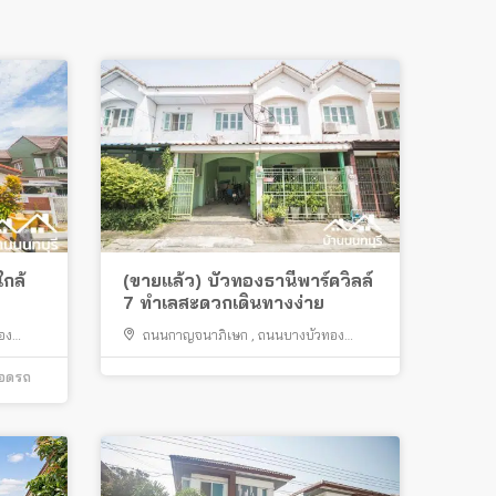
ใกล้
(ขายแล้ว) บัวทองธานีพาร์ควิลล์
7 ทำเลสะดวกเดินทางง่าย
อง
ถนนกาญจนาภิเษก
,
ถนนบางบัวทอง
สุพรรณบุรี
,
ถนนชัยพฤกษ์
,
ตลาดสมบัติบุรี
,
จอดรถ
ไทรน้อย
,
บางบัวทอง