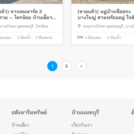
แล้ว) ชวนชมพาร์ค 2
(ขายแล้ว) หมู่บ้านซื่อตรง
วย – ไทรน้อย บ้านเดี่ยว
บางใหญ่ สวยพร้อมอยู่ ใกล
มุม
รนด์โฮมบางบัวทอง
บางบัวทอง สุพรรณบุรี
,
ไทรน้อย
ถนนบางบัวทอง สุพรรณบุรี
,
บางบ
้องนอน
3
ห้องน้ำ
2
ที่จอดรถ
3
ห้องนอน
2
ห้องน้ำ
Page
Page
1
2
อสังหาริมทรัพย์
บ้านนนทบุรี
ต
บ้านเดี่ยว
เกี่ยวกับเรา