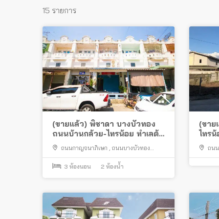
15 รายการ
(ขายแล้ว) พิชาดา บางบัวทอง
(ขายแ
ถนนบ้านกล้วย-ไทรน้อย ทำเลต้น
ไทรน้
โครงการ
ถนนกาญจนาภิเษก
,
ถนนบางบัวทอง
ถนน
สุพรรณบุรี
,
ถนนบ้านกล้วย ไทรน้อย
,
ตลาด
บางบัว
สมบัติบุรี
3
ห้องนอน
,
บางบัวทอง
2
ห้องน้ำ
,
บางใหญ่