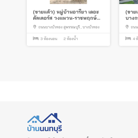
(ขายแล้ว) หมู่บ้านอารียา เดอะ
(ขาย
คัลเลอร์ส วงแหวน-ราชพฤกษ์
บางกร
ต่อเติมครบ
แปลง
ถนนบางบัวทอง สุพรรณบุรี
,
บางบัวทอง
ถนน
3
ห้องนอน
2
ห้องน้ำ
4
ห
Posts
pagination