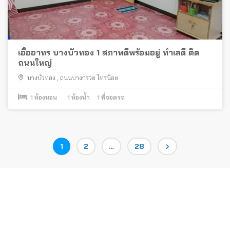
เอื้ออาทร บางบัวทอง 1 สภาพดีพร้อมอยู่ ทำเลดี ติด
ถนนใหญ่
บางบัวทอง
,
ถนนบางกรวย ไทรน้อย
1
ห้องนอน
1
ห้องน้ำ
1
ที่จอดรถ
Posts
Page
Page
Page
1
2
…
28
pagination