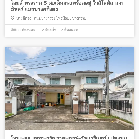
ไทมส์ พระราม 5 ต่อเติมครบพร้อมอยู่ ใกล้โลตัส นคร
อินทร์ แยกบางศรีทอง
บางสีทอง
,
ถนนบางกรวย ไทรน้อย
,
บางกรวย
3
ห้องนอน
2
ห้องน้ำ
2
ที่จอดรถ
โฮมเพลส เดอะพาร์ค ราชพฤกษ์-รัตนาธิเบศร์ แปลงมุม