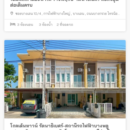
ต่อเติมครบ
ซอยบางเลน 10/4
,
การไฟฟ้าบางใหญ่
,
บางเลน
,
ถนนบางกรวย ไทรน้อย
,
บางใหญ่
3
ห้องนอน
3
ห้องน้ำ
2
ที่จอดรถ
โกลเด้นทาวน์ รัตนาธิเบศร์-สถานีรถไฟฟ้าบางพลู