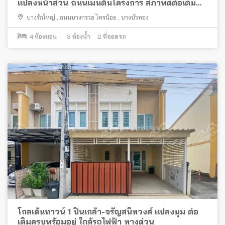
แปลงหน้าสวน ถนนเมนต้นโครงการ สภาพดีต่อเติม
ครบ
บางรักใหญ่
,
ถนนบางกรวย ไทรน้อย
,
บางบัวทอง
4
ห้องนอน
3
ห้องน้ำ
2
ที่จอดรถ
โกลเด้นทาวน์ 1 ปิ่นเกล้า-จรัญสนิทวงศ์ แปลงมุม ต่อ
เติมครบพร้อมอยู่ ใกล้รถไฟฟ้า ทางด่วน