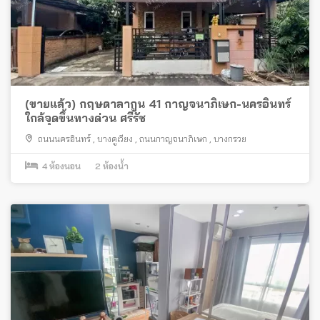
(ขายแล้ว) กฤษดาลากูน 41 กาญจนาภิเษก-นครอินทร์
ใกล้จุดขึ้นทางด่วน ศรีรัช
ถนนนครอินทร์
,
บางคูเวียง
,
ถนนกาญจนาภิเษก
,
บางกรวย
4
ห้องนอน
2
ห้องน้ำ