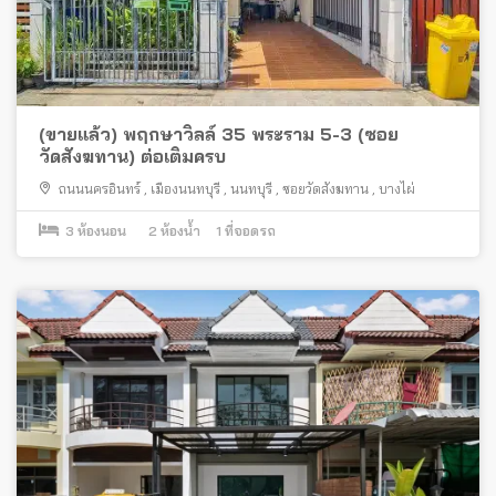
(ขายแล้ว) พฤกษาวิลล์ 35 พระราม 5-3 (ซอย
วัดสังฆทาน) ต่อเติมครบ
ถนนนครอินทร์
,
เมืองนนทบุรี
,
นนทบุรี
,
ซอยวัดสังฆทาน
,
บางไผ่
3
ห้องนอน
2
ห้องน้ำ
1
ที่จอดรถ