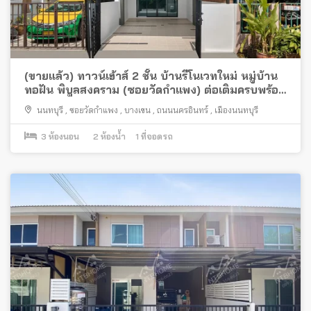
(ขายแล้ว) ทาวน์เฮ้าส์ 2 ชั้น บ้านรีโนเวทใหม่ หมู่บ้าน
ทอฝัน พิบูลสงคราม (ซอยวัดกำแพง) ต่อเติมครบพร้อม
อยู่ ทำเลดีโซนเมือง
นนทบุรี
,
ซอยวัดกำแพง
,
บางเขน
,
ถนนนครอินทร์
,
เมืองนนทบุรี
3
ห้องนอน
2
ห้องน้ำ
1
ที่จอดรถ