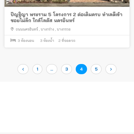
ปัญฐิญา พระราม 5 โครงการ 2 ต่อเติมครบ ทำเลดีเข้า
ซอยไม่ลึก ใกล้โลตัส นครอินทร์
ถนนนครอินทร์
,
บางกร่าง
,
บางกรวย
3
ห้องนอน
3
ห้องน้ำ
2
ที่จอดรถ
Posts
Page
Page
Page
Page
1
…
3
4
5
pagination