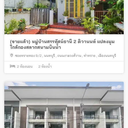
(ขายแล้ว) หมู่บ้านสรรทัศน์ธานี 2 ติวานนท์ แปลงมุม
ใกล้กองสลากสนามบินน้ำ
ซอยทรายทอง 9/2
,
นนทบุรี
,
ถนนงามวงศ์วาน
,
ท่าทราย
,
เมืองนนทบุรี
2
ห้องนอน
2
ห้องน้ำ