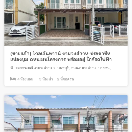
(ขายแล้ว) โกลเด้นทาวน์ งามวงศ์วาน-ประชาชื่น
แปลงมุม ถนนเมนโครงการ พร้อมอยู่ ใกล้รถไฟฟ้า
ซอยดวงมณี งามวงศ์วาน 6
,
นนทบุรี
,
ถนนงามวงศ์วาน
,
บางเขน
,
เมืองนนทบุรี
4
ห้องนอน
3
ห้องน้ำ
2
ที่จอดรถ