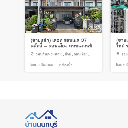
(ขายแล้ว) เดอะ คอนเนค 37
(ขายแ
หลักสี่ – ดอนเมือง ถนนเมนหน้า
ใหม่
สวน ต่อเติมครบ พร้อมเฟอร์ฯ
ใกล้ก
ถนนกำแพงเพชร 6
,
สีกัน
,
ดอนเมือง
,
ซอยช
(สำนั
กรุงเทพมหานคร
กำแพงเ
3
ห้องนอน
2
ห้องน้ำ
2
ห