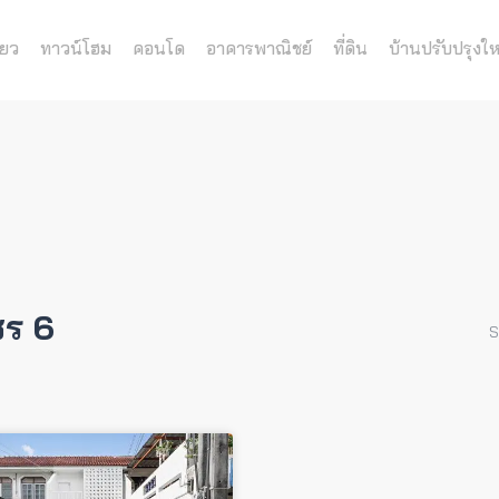
่ยว
ทาวน์โฮม
คอนโด
อาคารพาณิชย์
ที่ดิน
บ้านปรับปรุงให
ร 6
S