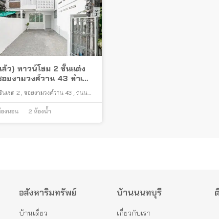
ล้ว) ทาวน์โฮม 2 ชั้นแต่ง
 ซอยงามวงศ์วาน 43 ทำเลดี
ารไฟฟ้าส่วนภูมิภาค
ินเขต 2
,
ซอยงามวงศ์วาน 43
,
ถนน
กงานใหญ่)
พชร 6
,
ทุ่งสองห้อง
,
กรุงเทพมหานคร
้องนอน
2
ห้องน้ำ
อสังหาริมทรัพย์
บ้านนนทบุรี
ต
บ้านเดี่ยว
เกี่ยวกับเรา