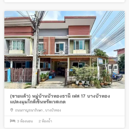
(ขายแล้ว) หมู่บ้านบัวทองธานี เฟส 17 บางบัวทอง
แปลงมุมใกล้เซ็นทรัลเวสเกต
ถนนกาญจนาภิเษก
,
บางบัวทอง
3
ห้องนอน
2
ห้องน้ำ