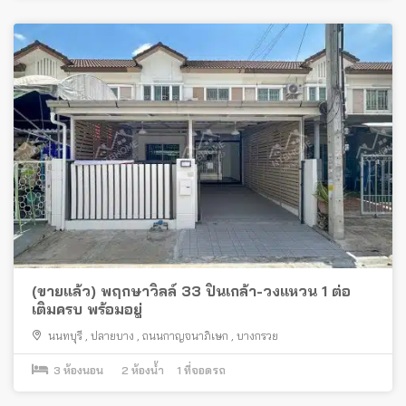
(ขายแล้ว) พฤกษาวิลล์ 33 ปิ่นเกล้า-วงแหวน 1 ต่อ
เติมครบ พร้อมอยู่
นนทบุรี
,
ปลายบาง
,
ถนนกาญจนาภิเษก
,
บางกรวย
3
ห้องนอน
2
ห้องน้ำ
1
ที่จอดรถ