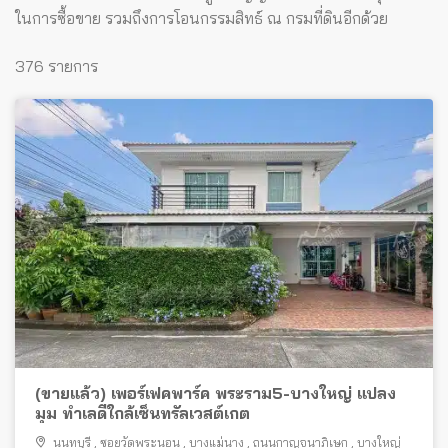
ในการซื้อขาย รวมถึงการโอนกรรมสิทธ์ ณ กรมที่ดินอีกด้วย
376 รายการ
(ขายแล้ว) เพอร์เฟคพาร์ค พระราม5-บางใหญ่ แปลง
มุม ทำเลดีใกล้เซ็นทรัลเวสต์เกต
นนทบุรี
,
ซอยวัดพระนอน
,
บางแม่นาง
,
ถนนกาญจนาภิเษก
,
บางใหญ่