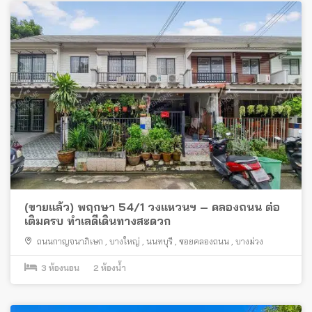
(ขายแล้ว) พฤกษา 54/1 วงแหวนฯ – คลองถนน ต่อ
เติมครบ ทำเลดีเดินทางสะดวก
ถนนกาญจนาภิเษก
,
บางใหญ่
,
นนทบุรี
,
ซอยคลองถนน
,
บางม่วง
3
ห้องนอน
2
ห้องน้ำ