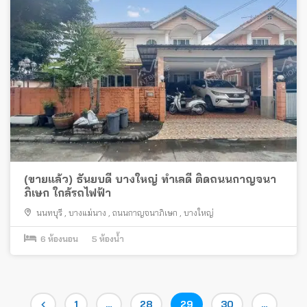
(ขายแล้ว) ธันยบดี บางใหญ่ ทำเลดี ติดถนนกาญจนา
ภิเษก ใกล้รถไฟฟ้า
นนทบุรี
,
บางแม่นาง
,
ถนนกาญจนาภิเษก
,
บางใหญ่
6
ห้องนอน
5
ห้องน้ำ
Posts
Page
Page
Page
Page
1
…
28
29
30
…