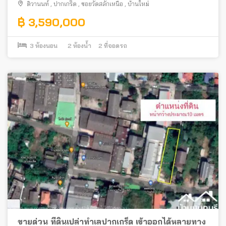
ติวานนท์
,
ปากเกร็ด
,
ซอยวัดสลักเหนือ
,
บ้านใหม่
฿ 3,590,000
3
ห้องนอน
2
ห้องน้ำ
2
ที่จอดรถ
ขายด่วน ที่ดินเปล่าทำเลปากเกร็ด เข้าออกได้หลายทาง