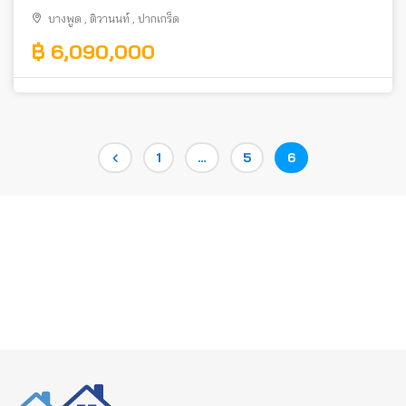
บางพูด
,
ติวานนท์
,
ปากเกร็ด
฿ 6,090,000
Posts
Page
Page
Page
1
…
5
6
pagination