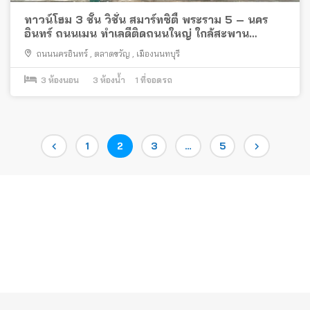
ทาวน์โฮม 3 ชั้น วิชั่น สมาร์ทซิตี้ พระราม 5 – นคร
อินทร์ ถนนเมน ทำเลดีติดถนนใหญ่ ใกล้สะพาน
พระราม 5
ถนนนครอินทร์
,
ตลาดขวัญ
,
เมืองนนทบุรี
3
ห้องนอน
3
ห้องน้ำ
1
ที่จอดรถ
Posts
Page
Page
Page
Page
1
2
3
…
5
pagination