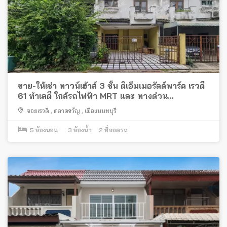
ขาย-ให้เช่า ทาวน์เฮ้าส์ 3 ชั้น ดิเอ็มเมอรัลด์พาร์ค เรวดี
61 ทำเลดี ใกล้รถไฟฟ้า MRT และ ทางด่วน
งามวงศ์วาน
ซอยเรวดี
,
ตลาดขวัญ
,
เมืองนนทบุรี
5
ห้องนอน
3
ห้องน้ำ
2
ที่จอดรถ