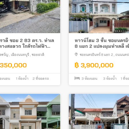
น เรวดี ซอย 2 83 ตร.ว. ทำเล
ทาวน์โฮม 3 ชั้น ซอยนครอิ
นทางสะดวก ใกล้รถไฟฟ้า
8 แยก 2 แปลงมุมทำเลดี เข
วนงามวงศ์วาน ซอยเรวดี,
ซอยไม่ลึก ใกล้สะพานพระ
ดขวัญ
,
เมืองนนทบุรี
,
ซอยเรวดี
ซอยนครอินทร์ 8 แยก 2
,
ถนนนครอ
วัญ, เมืองนนทบุรี
และสถานีรถไฟฟ้า
ตลาดขวัญ
,
เมืองนนทบุรี
,350,000
฿ 3,900,000
้องนอน
1
ห้องน้ำ
2
ที่จอดรถ
3
ห้องนอน
3
ห้องน้ำ
1
ที่