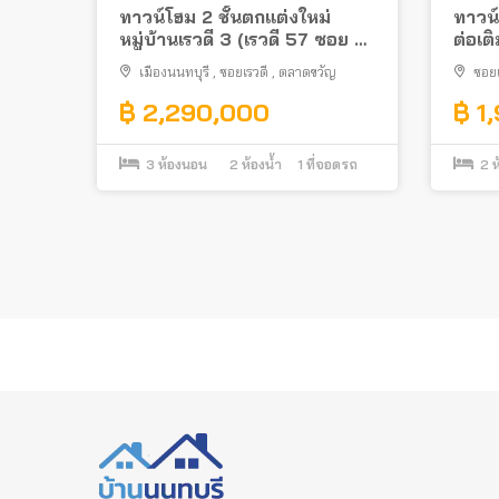
ทาวน์โฮม 2 ชั้นตกแต่งใหม่
ทาวน์
หมู่บ้านเรวดี 3 (เรวดี 57 ซอย 5)
ต่อเต
ใกล้แยกแคราย รถไฟฟ้าสายสี
เมืองนนทบุรี
,
ซอยเรวดี
,
ตลาดขวัญ
ซอยเ
ม่วง
฿ 2,290,000
฿ 1
3
ห้องนอน
2
ห้องน้ำ
1
ที่จอดรถ
2
ห
Posts
pagination