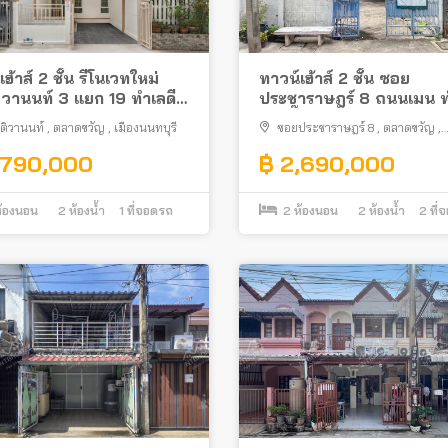
ฮ้าส์ 2 ชั้น รีโนเวทใหม่
ทาวน์เฮ้าส์ 2 ชั้น ซอย
วานนท์ 3 แยก 19 ทำเลดี
ประชาราษฎร์ 8 ถนนเมน ท
ถไฟฟ้าสายสีม่วงสถานี
ใกล้บิ๊กซี ติวานนท์
ติวานนท์
,
ตลาดขวัญ
,
เมืองนนทบุรี
ซอยประชาราษฎร์ 8
,
ตลาดขวัญ
,
รวงสาธารณสุข ตรงข้ามกับ
เมืองนนทบุรี
รวงสาธารณสุข
,790,000
฿ 2,690,000
้องนอน
2
ห้องน้ำ
1
ที่จอดรถ
2
ห้องนอน
2
ห้องน้ำ
2
ที่