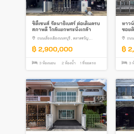
ซิตี้เซนส์ รัตนาธิเบศร์ ต่อเติมครบ
ทาวน์เ
สภาพดี ใกล้แยกพระนั่งเกล้า
ซอยติ
ใกล้ร
ถนนเลี่ยงเมืองนนทบุรี
,
ตลาดขวัญ
,
ถนน
กระท
เมืองนนทบุรี
กระท
฿ 2,900,000
฿ 2
3
ห้องนอน
2
ห้องน้ำ
1
ที่จอดรถ
3
ห