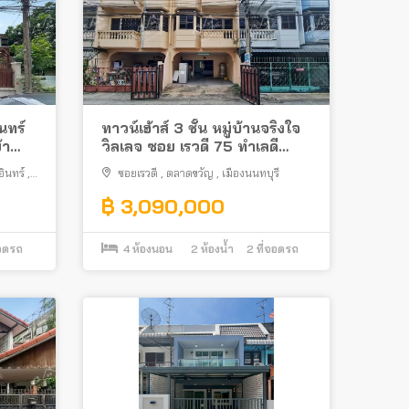
นทร์
ทาวน์เฮ้าส์ 3 ชั้น หมู่บ้านจริงใจ
้า
วิลเลจ ซอย เรวดี 75 ทำเลดี
ราม 5
พร้อมอยู่ ใกล้รถไฟฟ้า MRT และ
ินทร์
,
ซอยเรวดี
,
ตลาดขวัญ
,
เมืองนนทบุรี
ทางด่วน งามวงศ์วาน
฿ 3,090,000
จอดรถ
4
ห้องนอน
2
ห้องน้ำ
2
ที่จอดรถ