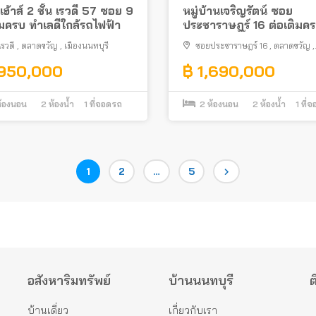
เฮ้าส์ 2 ชั้น เรวดี 57 ซอย 9
หมู่บ้านเจริญรัตน์ ซอย
ิมครบ ทำเลดีใกล้รถไฟฟ้า
ประชาราษฎร์ 16 ต่อเติมค
ทำเลดี ใกล้บิ๊กซี ติวานนท์
รวดี
,
ตลาดขวัญ
,
เมืองนนทบุรี
ซอยประชาราษฎร์ 16
,
ตลาดขวัญ
,
เมืองนนทบุรี
,950,000
฿ 1,690,000
้องนอน
2
ห้องน้ำ
1
ที่จอดรถ
2
ห้องนอน
2
ห้องน้ำ
1
ที่
Page
Page
Page
1
2
…
5
อสังหาริมทรัพย์
บ้านนนทบุรี
ต
บ้านเดี่ยว
เกี่ยวกับเรา