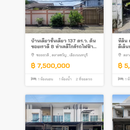
บ้านเดี่ยวชั้นเดียว 137 ตร.ว. ต้น
ที่ดิ
ซอยเรวดี 8 ทำเลดีใกล้รถไฟฟ้า
ดีเดิ
สถานีศูนย์ราชการนนทบุรี
ทางด่
ซอยเรวดี
,
ตลาดขวัญ
,
เมืองนนทบุรี
ตลา
ตลาดข
฿ 7,500,000
฿ 5
1
ห้องนอน
1
ห้องน้ำ
2
ที่จอดรถ
1
ห