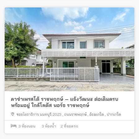
คาซ่าเพรสโต้ ราชพฤกษ์ – แจ้งวัฒนะ ต่อเติมครบ
พร้อมอยู่ ใกล้โลตัส นอร์ธ ราชพฤกษ์
ซอยโยธาธิการ นนทบุรี 2023
,
ถนนราชพฤกษ์
,
อ้อมเกร็ด
,
ปากเกร็ด
3
ห้องนอน
3
ห้องน้ำ
2
ที่จอดรถ