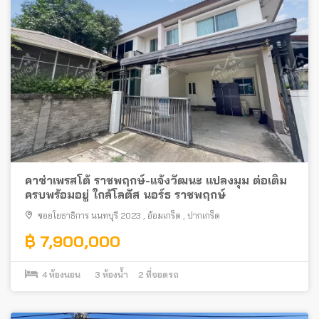
คาซ่าเพรสโต้ ราชพฤกษ์-แจ้งวัฒนะ แปลงมุม ต่อเติม
ครบพร้อมอยู่ ใกล้โลตัส นอร์ธ ราชพฤกษ์
ซอยโยธาธิการ นนทบุรี 2023
,
อ้อมเกร็ด
,
ปากเกร็ด
฿ 7,900,000
4
ห้องนอน
3
ห้องน้ำ
2
ที่จอดรถ