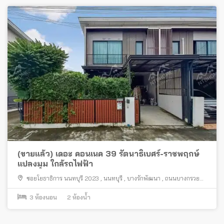
(ขายแล้ว) เดอะ คอนเนค 39 รัตนาธิเบศร์-ราชพฤกษ์
แปลงมุม ใกล้รถไฟฟ้า
ซอยโยธาธิการ นนทบุรี 2023
,
นนทบุรี
,
บางรักพัฒนา
,
ถนนบางกรวย
ไทรน้อย
,
บางบัวทอง
3
ห้องนอน
2
ห้องน้ำ