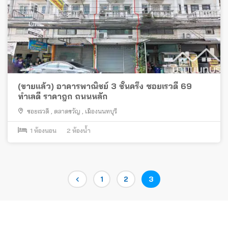
(ขายแล้ว) อาคารพาณิชย์ 3 ชั้นครึ่ง ซอยเรวดี 69
ทำเลดี ราคาถูก ถนนหลัก
ซอยเรวดี
,
ตลาดขวัญ
,
เมืองนนทบุรี
1
ห้องนอน
2
ห้องน้ำ
Posts
Page
Page
Page
1
2
3
pagination