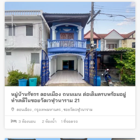
หมู่บ้านรัชกร ดอนเมือง ถนนเมน ต่อเติมครบพร้อมอยู่
ทำเลดีในซอยวัดเวฬุวนาราม 21
ดอนเมือง
,
กรุงเทพมหานคร
,
ซอยวัดเวฬุวนาราม
3
ห้องนอน
2
ห้องน้ำ
1
ที่จอดรถ