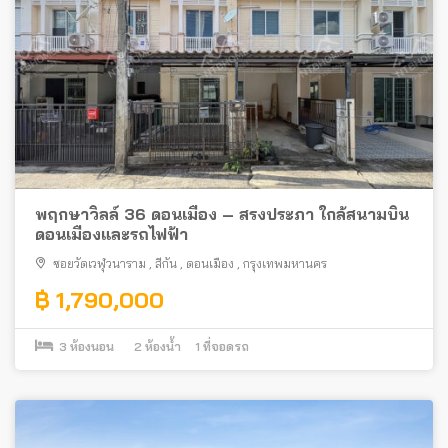
พฤกษาวิลล์ 36 ดอนเมือง – สรงประภา ใกล้สนามบิน
ดอนเมืองและรถไฟฟ้า
ซอยวัดเวฬุวนาราม
,
สีกัน
,
ดอนเมือง
,
กรุงเทพมหานคร
฿ 1,790,000
3
ห้องนอน
2
ห้องน้ำ
1
ที่จอดรถ