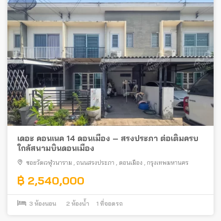
เดอะ คอนเนค 14 ดอนเมือง – สรงประภา ต่อเติมครบ
ใกล้สนามบินดอนเมือง
ซอยวัดเวฬุวนาราม
,
ถนนสรงประภา
,
ดอนเมือง
,
กรุงเทพมหานคร
฿ 2,540,000
3
ห้องนอน
2
ห้องน้ำ
1
ที่จอดรถ