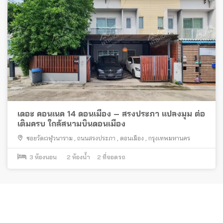
เดอะ คอนเนค 14 ดอนเมือง – สรงประภา แปลงมุม ต่อ
เติมครบ ใกล้สนามบินดอนเมือง
ซอยวัดเวฬุวนาราม
,
ถนนสรงประภา
,
ดอนเมือง
,
กรุงเทพมหานคร
3
ห้องนอน
2
ห้องน้ำ
2
ที่จอดรถ