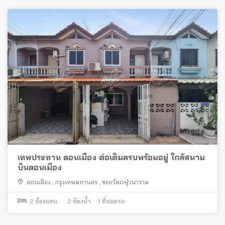
เทพประทาน ดอนเมือง ต่อเติมครบพร้อมอยู่ ใกล้สนาม
บินดอนเมือง
ดอนเมือง
,
กรุงเทพมหานคร
,
ซอยวัดเวฬุวนาราม
2
ห้องนอน
2
ห้องน้ำ
1
ที่จอดรถ