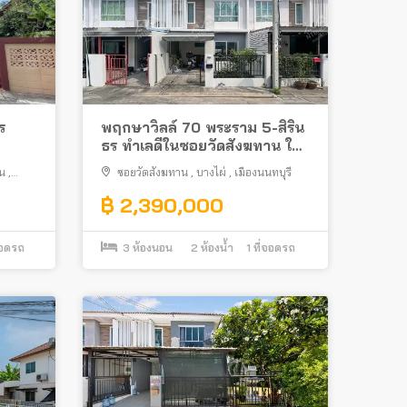
ร
พฤกษาวิลล์ 70 พระราม 5-สิริน
ธร ทำเลดีในซอยวัดสังฆทาน ใกล้
นคร
สะพานพระราม 5
น
,
ซอยวัดสังฆทาน
,
บางไผ่
,
เมืองนนทบุรี
฿ 2,390,000
จอดรถ
3
ห้องนอน
2
ห้องน้ำ
1
ที่จอดรถ