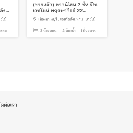
(ขายแล้ว) ทาวน์โฮม 2 ชั้น รีโน
ลัง
เวทใหม่ พฤกษาวิลล์ 22
พาน
ราชพฤกษ์ – พระราม 5-2 ถนน
งไผ่
เมืองนนทบุรี
,
ซอยวัดสังฆทาน
,
บางไผ่
เมน แปลงมุม (ซอยวัดสังฆทาน)
ใกล้สะพานพระราม 5
อดรถ
3
ห้องนอน
2
ห้องน้ำ
1
ที่จอดรถ
ิดต่อเรา