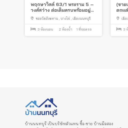
พฤกษาวิลล์ 63/1 พระราม 5 –
(ขายแ
วงศ์สว่าง ต่อเติมครบพร้อมอยู่
ตกแต่
ทำเลดีในซอยวัดสังฆทาน ใกล้
พระร
ซอยวัดสังฆทาน
,
บางไผ่
,
เมืองนนทบุรี
เมือ
สะพานพระราม 5
วัดสั
3
ห้องนอน
2
ห้องน้ำ
1
ที่จอดรถ
3
ห
Posts
pagination
บ้านนนทบุรี เป็นบริษัทตัวแทน ซื้อ-ขาย บ้านมือสอง