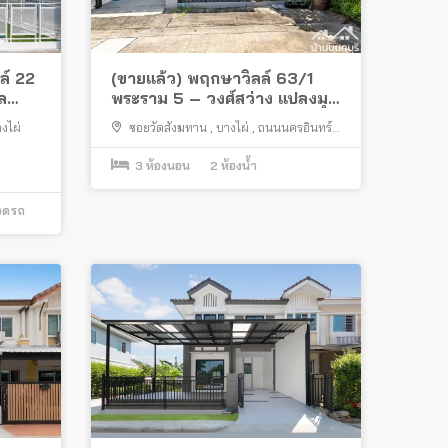
ล์ 22
(ขายแล้ว) พฤกษา​วิลล์​ ​63/1
ล
พระราม 5 – วงศ์สว่าง แปลงมุม
น
ซอยวัดสังฆทาน
งไผ่
ซอยวัดสังฆทาน
,
บางไผ่
,
ถนนนครอินทร์
,
เมืองนนทบุรี
3
ห้องนอน
2
ห้องน้ำ
จอดรถ