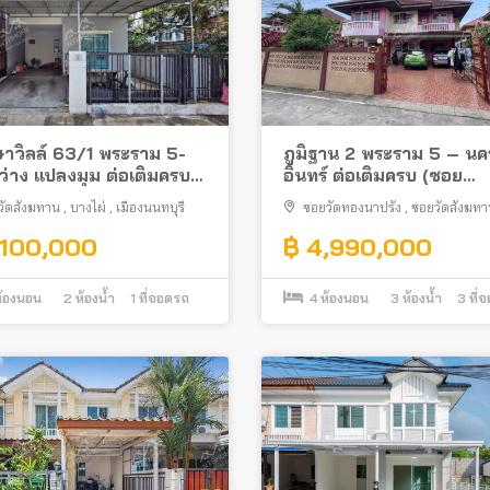
าวิลล์ 63/1 พระราม 5-
ภูมิฐาน 2 พระราม 5 – นค
ว่าง แปลงมุม ต่อเติมครบ
อินทร์ ต่อเติมครบ (ซอย
ีในซอยวัดสังฆทาน ใกล้
วัดทองนาปรัง) ใกล้โลตัส 
วัดสังฆทาน
,
บางไผ่
,
เมืองนนทบุรี
ซอยวัดทองนาปรัง
,
ซอยวัดสังฆทา
นพระราม 5
อินทร์
บางไผ่
,
เมืองนนทบุรี
,100,000
฿ 4,990,000
้องนอน
2
ห้องน้ำ
1
ที่จอดรถ
4
ห้องนอน
3
ห้องน้ำ
3
ที่