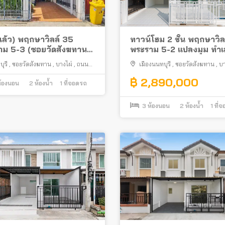
ล้ว) พฤกษาวิลล์ 35
ทาวน์โฮม 2 ชั้น พฤกษาวิล
าม 5-3 (ซอยวัดสังฆทาน)
พระราม 5-2 แปลงมุม ทำเ
ิมครบ
พระราม 5 ซอยวัดสังฆทา
ุรี
,
ซอยวัดสังฆทาน
,
บางไผ่
,
ถนน
เมืองนนทบุรี
,
ซอยวัดสังฆทาน
,
บา
ร์
,
เมืองนนทบุรี
฿ 2,890,000
้องนอน
2
ห้องน้ำ
1
ที่จอดรถ
3
ห้องนอน
2
ห้องน้ำ
1
ที่