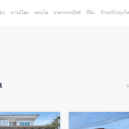
่ยว
ทาวน์โฮม
คอนโด
อาคารพาณิชย์
ที่ดิน
บ้านปรับปรุงให
น
S