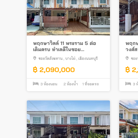
พฤกษาวิลล์ 11 พระราม 5 ต่อ
พฤกษ
เติมครบ ทำเลดีในซอย
วงศ์ส
วัดสังฆทาน ใกล้พระราม 5
ทำเลด
ซอยวัดสังฆทาน
,
บางไผ่
,
เมืองนนทบุรี
ซอย
สะพา
฿ 2,090,000
฿ 2
3
ห้องนอน
2
ห้องน้ำ
1
ที่จอดรถ
3
ห