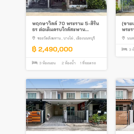
พฤกษาวิลล์ 70 พระราม 5-สิริน
(ขายแ
ธร ต่อเติมครบใกล้สะพาน
พระร
พระราม 5 การไฟฟ้าพระราม 7
ต่อเต
ซอยวัดสังฆทาน
,
บางไผ่
,
เมืองนนทบุรี
นนทบ
นครอินท
฿ 2,490,000
3
ห
3
ห้องนอน
2
ห้องน้ำ
1
ที่จอดรถ