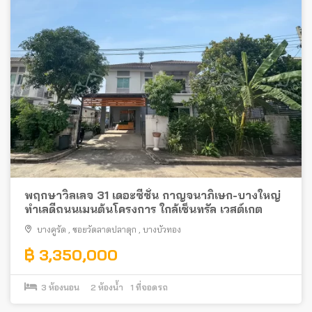
พฤกษาวิลเลจ 31 เดอะซีซั่น กาญจนาภิเษก-บางใหญ่
ทำเลดีถนนเมนต้นโครงการ ใกล้เซ็นทรัล เวสต์เกต
บางคูรัด
,
ซอยวัดลาดปลาดุก
,
บางบัวทอง
฿ 3,350,000
3
ห้องนอน
2
ห้องน้ำ
1
ที่จอดรถ