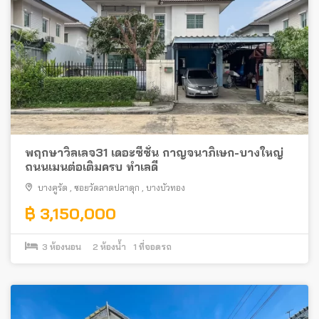
พฤกษาวิลเลจ31 เดอะซีซั่น กาญจนาภิเษก-บางใหญ่
ถนนเมนต่อเติมครบ ทำเลดี
บางคูรัด
,
ซอยวัดลาดปลาดุก
,
บางบัวทอง
฿ 3,150,000
3
ห้องนอน
2
ห้องน้ำ
1
ที่จอดรถ