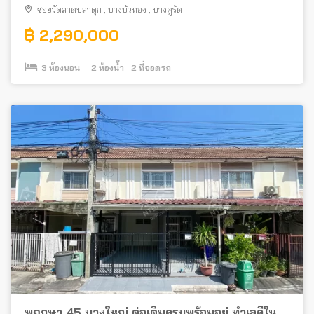
ซอยวัดลาดปลาดุก
,
บางบัวทอง
,
บางคูรัด
฿ 2,290,000
3
ห้องนอน
2
ห้องน้ำ
2
ที่จอดรถ
พฤกษา 45 บางใหญ่ ต่อเติมครบพร้อมอยู่ ทำเลดีใน