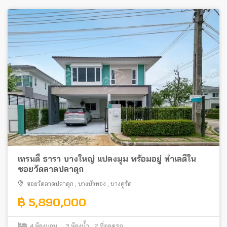
เทรนดี้ ธารา บางใหญ่ แปลงมุม พร้อมอยู่ ทำเลดีใน
ซอยวัดลาดปลาดุก
ซอยวัดลาดปลาดุก
,
บางบัวทอง
,
บางคูรัด
฿ 5,890,000
4
ห้องนอน
3
ห้องน้ำ
2
ที่จอดรถ