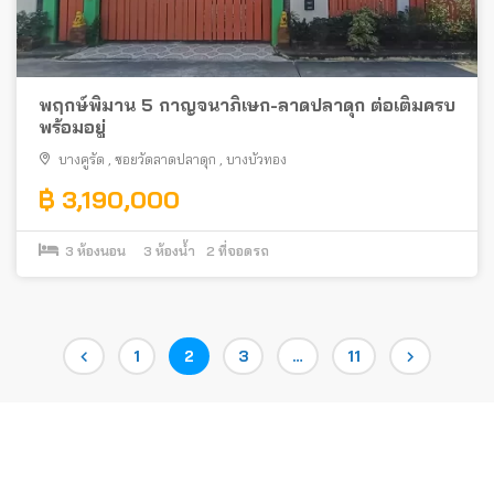
พฤกษ์พิมาน 5 กาญจนาภิเษก-ลาดปลาดุก ต่อเติมครบ
พร้อมอยู่
บางคูรัด
,
ซอยวัดลาดปลาดุก
,
บางบัวทอง
฿ 3,190,000
3
ห้องนอน
3
ห้องน้ำ
2
ที่จอดรถ
Posts
Page
Page
Page
Page
1
2
3
…
11
pagination