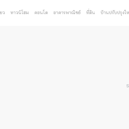
่ยว
ทาวน์โฮม
คอนโด
อาคารพาณิชย์
ที่ดิน
บ้านปรับปรุงให
S