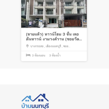
(ขายแล้ว) ทาวน์โฮม 3 ชั้น เลอ
ตันทาวน์ งามวงศ์วาน (ซอยวัด
บัวขวัญ) พร้อมอยู่ ใกล้
บางกระสอ
,
เมืองนนทบุรี
,
ซอย
เดอะมอลล์ งามวงศ์วาน
งามวงศ์วาน 23 แยก 17
,
ซอยวัดบัวขวัญ
,
นนทบุรี
3
ห้องนอน
,
ถนนงามวงศ์วาน
3
ห้องน้ำ