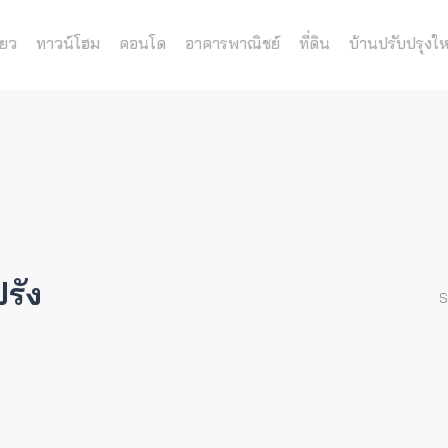
่ยว
ทาวน์โฮม
คอนโด
อาคารพาณิชย์
ที่ดิน
บ้านปรับปรุงให
รัง
S