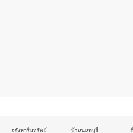
อสังหาริมทรัพย์
บ้านนนทบุรี
ต