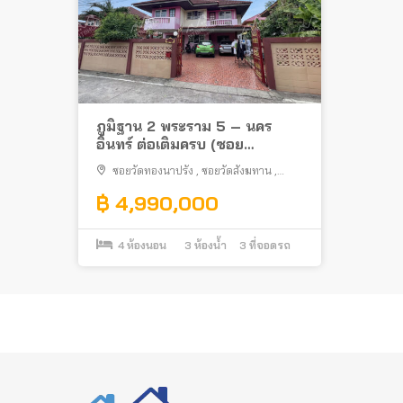
ภูมิฐาน 2 พระราม 5 – นคร
อินทร์ ต่อเติมครบ (ซอย
วัดทองนาปรัง) ใกล้โลตัส นคร
ซอยวัดทองนาปรัง
,
ซอยวัดสังฆทาน
,
อินทร์
บางไผ่
,
เมืองนนทบุรี
฿ 4,990,000
4
ห้องนอน
3
ห้องน้ำ
3
ที่จอดรถ