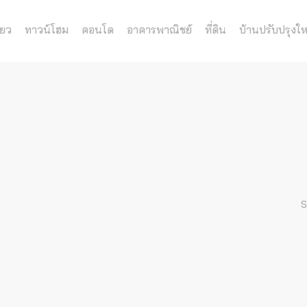
่ยว
ทาวน์โฮม
คอนโด
อาคารพาณิชย์
ที่ดิน
บ้านปรับปรุงให
S