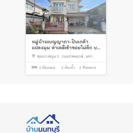
หมู่บ้านเบญญาภา-ปิ่นเกล้า
แปลงมุม ทำเลดีเข้าซอยไม่ลึก บน
ถนนราชพฤกษ์ ตรงข้ามเซ็นทรัล
ซอยบางขนุน 5
,
ถนนราชพฤกษ์
,
มหา
เวสต์วิลล์
สวัสดิ์
,
บางกรวย
3
ห้องนอน
3
ห้องน้ำ
2
ที่จอดรถ