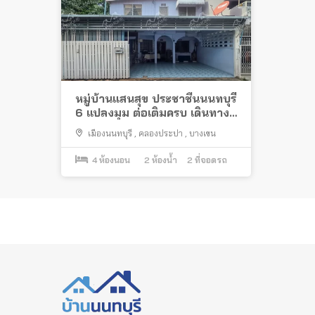
หมู่บ้านแสนสุข ประชาชื่นนนทบุรี
6 แปลงมุม ต่อเติมครบ เดินทาง
สะดวก ใกล้ม.ธุรกิจบัณฑิต
เมืองนนทบุรี
,
คลองประปา
,
บางเขน
4
ห้องนอน
2
ห้องน้ำ
2
ที่จอดรถ