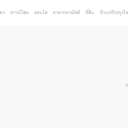
่ยว
ทาวน์โฮม
คอนโด
อาคารพาณิชย์
ที่ดิน
บ้านปรับปรุงให
S