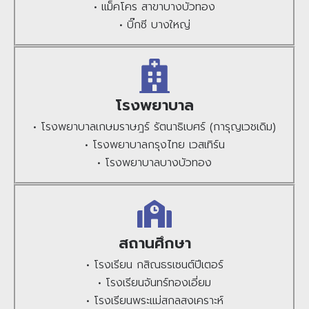
• แม็คโคร สาขาบางบัวทอง
• บิ๊กซี บางใหญ่
โรงพยาบาล
• โรงพยาบาลเกษมราษฎร์ รัตนาธิเบศร์ (การุญเวชเดิม)
• โรงพยาบาลกรุงไทย เวสเทิร์น
• โรงพยาบาลบางบัวทอง
สถานศึกษา
• โรงเรียน กสิณธรเซนต์ปีเตอร์
• โรงเรียนจันทร์ทองเอี่ยม
• โรงเรียนพระแม่สกลสงเคราะห์