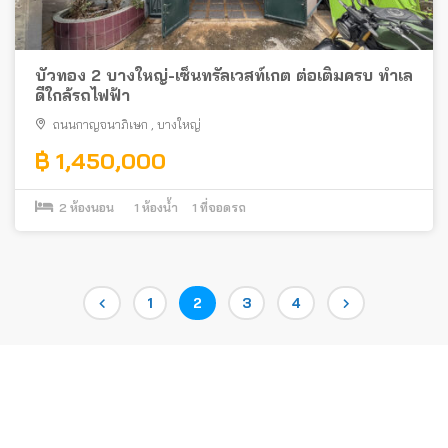
บัวทอง 2 บางใหญ่-เซ็นทรัลเวสท์เกต ต่อเติมครบ ทำเล
ดีใกล้รถไฟฟ้า
ถนนกาญจนาภิเษก
,
บางใหญ่
฿ 1,450,000
2
ห้องนอน
1
ห้องน้ำ
1
ที่จอดรถ
Posts
Page
Page
Page
Page
1
2
3
4
pagination