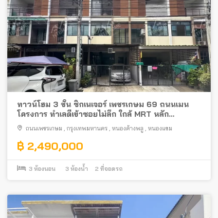
ทาวน์โฮม 3 ชั้น ซิกเนเจอร์ เพชรเกษม 69 ถนนเมน
โครงการ ทำเลดีเข้าซอยไม่ลึก ใกล้ MRT หลัก
สอง/BTS บางหว้า
ถนนเพชรเกษม
,
กรุงเทพมหานคร
,
หนองค้างพลู
,
หนองแขม
฿ 2,490,000
3
ห้องนอน
3
ห้องน้ำ
2
ที่จอดรถ