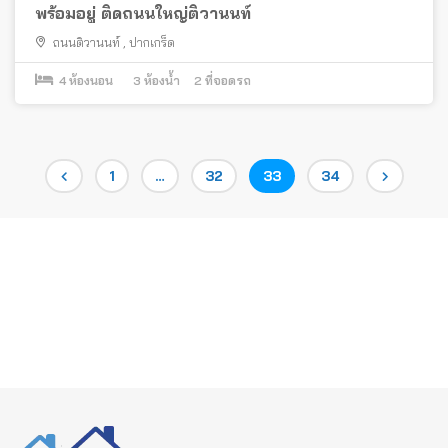
พร้อมอยู่ ติดถนนใหญ่ติวานนท์
ถนนติวานนท์
,
ปากเกร็ด
4
ห้องนอน
3
ห้องน้ำ
2
ที่จอดรถ
Posts
Page
Page
Page
Page
1
…
32
33
34
pagination