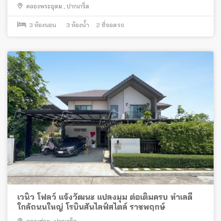
คลองพระอุดม
,
ปากเกร็ด
3
ห้องนอน
3
ห้องน้ำ
2
ที่จอดรถ
เวนิว โฟลว์ แจ้งวัฒนะ แปลงมุม ต่อเติมครบ ทำเลดี
ใกล้ถนนใหญ่ โรบินสันไลฟ์สไตล์ ราชพฤกษ์