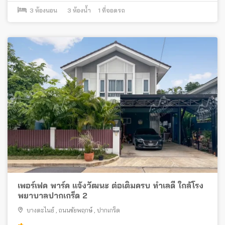
3
ห้องนอน
3
ห้องน้ำ
1
ที่จอดรถ
เพอร์เฟค พาร์ค แจ้งวัฒนะ ต่อเติมครบ ทำเลดี ใกล้โรง
พยาบาลปากเกร็ด 2
บางตะไนย์
,
ถนนชัยพฤกษ์
,
ปากเกร็ด