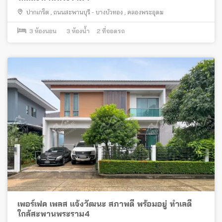
ปากเกร็ด
,
ถนนสะพานบุรี - บางบัวทอง
,
คลองพระอุดม
3
ห้องนอน
3
ห้องน้ำ
2
ที่จอดรถ
เพอร์เฟค เพลส แจ้งวัฒนะ สภาพดี พร้อมอยู่ ทำเลดี
ใกล้สะพานพระราม4