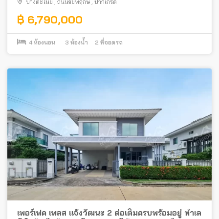
บางตะไนย์
,
ถนนชัยพฤกษ์
,
ปากเกร็ด
฿ 6,790,000
4
ห้องนอน
3
ห้องน้ำ
2
ที่จอดรถ
เพอร์เฟค เพลส แจ้งวัฒนะ 2 ต่อเติมครบพร้อมอยู่ ทำเล