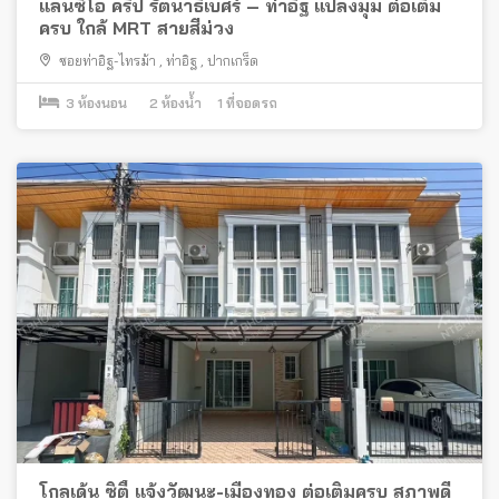
แลนซีโอ คริป รัตนาธิเบศร์ – ท่าอิฐ แปลงมุม ต่อเติม
ครบ ใกล้ MRT สายสีม่วง
ซอยท่าอิฐ-ไทรม้า
,
ท่าอิฐ
,
ปากเกร็ด
3
ห้องนอน
2
ห้องน้ำ
1
ที่จอดรถ
โกลเด้น ซิตี้ แจ้งวัฒนะ-เมืองทอง ต่อเติมครบ สภาพดี