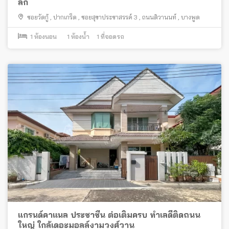
ลึก
ซอยวัดกู้
,
ปากเกร็ด
,
ซอยสุขาประชาสรรค์ 3
,
ถนนติวานนท์
,
บางพูด
1
ห้องนอน
1
ห้องน้ำ
1
ที่จอดรถ
แกรนด์คาแนล ประชาชื่น ต่อเติมครบ ทำเลดีติดถนน
ใหญ่ ใกล้เดอะมอลล์งามวงศ์วาน