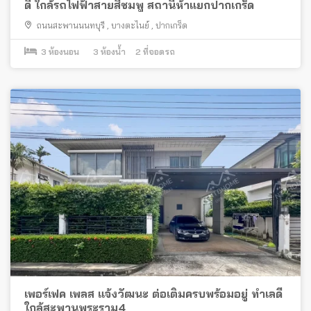
ดี ใกล้รถไฟฟ้าสายสีชมพู สถานีห้าแยกปากเกร็ด
ถนนสะพานนนทบุรี
,
บางตะไนย์
,
ปากเกร็ด
3
ห้องนอน
3
ห้องน้ำ
2
ที่จอดรถ
เพอร์เฟค เพลส แจ้งวัฒนะ ต่อเติมครบพร้อมอยู่ ทำเลดี
ใกล้สะพานพระราม4