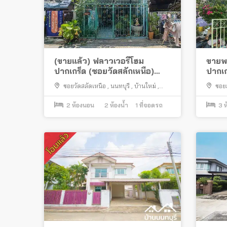
(ขายแล้ว) ฟลาวเวอรี่โฮม
ขายพร้
ปากเกร็ด (ซอยวัดสลักเหนือ)
ปากเก
ทำเลดีใกล้แยกสวนสมเด็จ
ครบ ใ
ซอยวัดสลัดเหนือ
,
นนทบุรี
,
บ้านใหม่
,
ซอย
ถนนศรีสมาน
,
ปากเกร็ด
2
ห้องนอน
2
ห้องน้ำ
1
ที่จอดรถ
3
ห