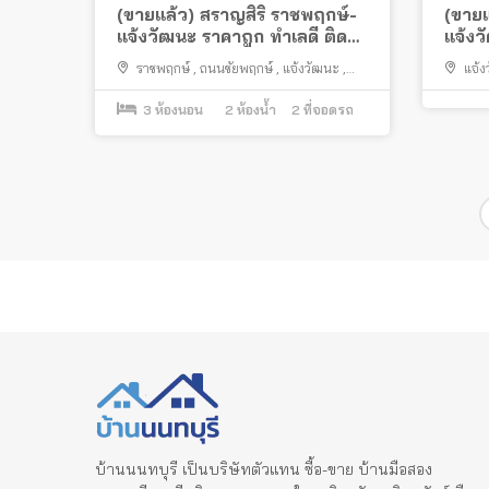
(ขายแล้ว) สราญสิริ ราชพฤกษ์-
(ขายแ
แจ้งวัฒนะ ราคาถูก ทำเลดี ติด
แจ้ง
ถนนราชพฤกษ์
เฟอร์
ราชพฤกษ์
,
ถนนชัยพฤกษ์
,
แจ้งวัฒนะ
,
แจ้
ปากเกร็ด
3
ห้องนอน
2
ห้องน้ำ
2
ที่จอดรถ
Posts
pagination
บ้านนนทบุรี เป็นบริษัทตัวแทน ซื้อ-ขาย บ้านมือสอง