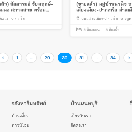
ล้ว) ลัดดารมย์ ชัยพฤกษ์-
(ขายแล้ว) หมู่บ้านนวนิช 
วัฒนะ สภาพสวย พร้อม
เลี่ยงเมือง-ปากเกร็ด ทำเลดี
ฯ
งวัฒนะ
,
ปากเกร็ด
ถนนเลี่ยงเมือง-ปากเกร็ด
,
บางพูด
ปากเกร็ด
3
ห้องนอน
3
ห้องน้ำ
Page
Page
Page
Page
Page
1
…
29
30
31
…
34
อสังหาริมทรัพย์
บ้านนนทบุรี
ต
บ้านเดี่ยว
เกี่ยวกับเรา
ทาวน์โฮม
ติดต่อเรา