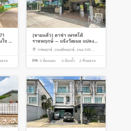
 71
(ขายแล้ว) คาซ่า เพรสโต้
มใจ 1
ราชพฤกษ์ – แจ้งวัฒนะ แปลง
ฟ์
มุม
ราชพฤกษ์
,
ถนนชัยพฤกษ์
,
ถนน 345
,
ปากเกร็ด
จอดรถ
3
ห้องนอน
3
ห้องน้ำ
2
ที่จอดรถ