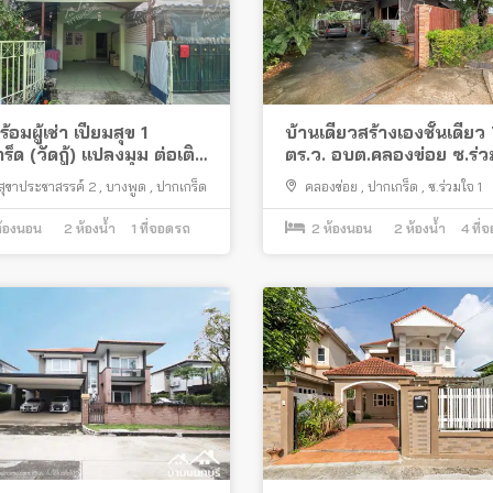
อมผู้เช่า เปี่ยมสุข 1
บ้านเดี่ยวสร้างเองชั้นเดียว
ร็ด (วัดกู้) แปลงมุม ต่อเติม
ตร.ว. อบต.คลองข่อย ซ.ร่ว
กล้ห้าแยกปากเกร็ด
ต่อเติมครบ ใกล้โรบินสัน ไล
สุขาประชาสรรค์ 2
,
บางพูด
,
ปากเกร็ด
คลองข่อย
,
ปากเกร็ด
,
ซ.ร่วมใจ 1
สไตล์ ราชพฤกษ์
้องนอน
2
ห้องน้ำ
1
ที่จอดรถ
2
ห้องนอน
2
ห้องน้ำ
4
ที่