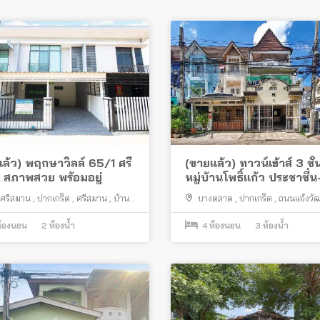
ล้ว) พฤกษาวิลล์ 65/1 ศรี
(ขายแล้ว) ทาวน์เฮ้าส์ 3 ชั้
 สภาพสวย พร้อมอยู่
หมู่บ้านโพธิ์แก้ว ประชาชื่น
แจ้งวัฒนะ แปลงมุม ใกล้
ศรีสมาน
,
ปากเกร็ด
,
ศรีสมาน
,
บ้าน
บางตลาด
,
ปากเกร็ด
,
ถนนแจ้งวั
เมืองทองธานี
้องนอน
2
ห้องน้ำ
4
ห้องนอน
3
ห้องน้ำ