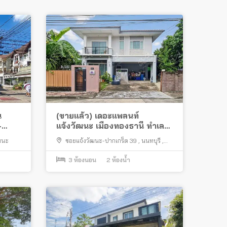
น
(ขายแล้ว) เดอะแพลนท์
-
แจ้งวัฒนะ เมืองทองธานี ทำเลดี
ใกล้ทางด่วน
ฒนะ
ซอยแจ้งวัฒนะ-ปากเกร็ด 39
,
นนทบุรี
,
ถนนติวานนท์
,
บ้านใหม่
,
ปากเกร็ด
3
ห้องนอน
2
ห้องน้ำ