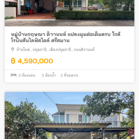
หมู่บ้านกฤษณา ติวานนท์ แปลงมุมต่อเติมครบ ใกล้
โรบินสันไลฟ์สไตล์ ศรีสมาน
บ้านใหม่
,
ปทุมธานี
,
เมืองปทุมธานี
,
ถนนติวานนท์
฿ 4,590,000
3
ห้องนอน
3
ห้องน้ำ
2
ที่จอดรถ