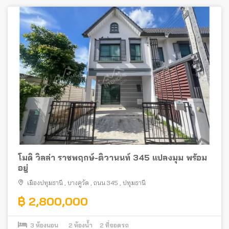
โมดิ วิลล่า ราชพฤกษ์-ติวานนท์ 345 แปลงมุม พร้อม
อยู่
เมืองปทุมธานี
,
บางคูวัด
,
ถนน 345
,
ปทุมธานี
฿ 2,800,000
3
ห้องนอน
2
ห้องน้ำ
2
ที่จอดรถ