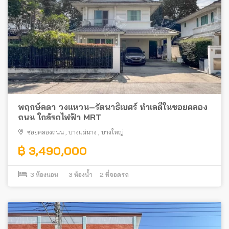
พฤกษ์ลดา วงแหวน–รัตนาธิเบศร์ ทำเลดีในซอยคลอง
ถนน ใกล้รถไฟฟ้า MRT
ซอยคลองถนน
,
บางแม่นาง
,
บางใหญ่
฿ 3,490,000
3
ห้องนอน
3
ห้องน้ำ
2
ที่จอดรถ