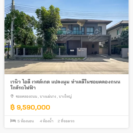
เวนิว ไอดี เวสต์เกต แปลงมุม ทำเลดีในซอยคลองถนน
ใกล้รถไฟฟ้า
ซอยคลองถนน
,
บางแม่นาง
,
บางใหญ่
฿ 9,590,000
5
ห้องนอน
4
ห้องน้ำ
2
ที่จอดรถ