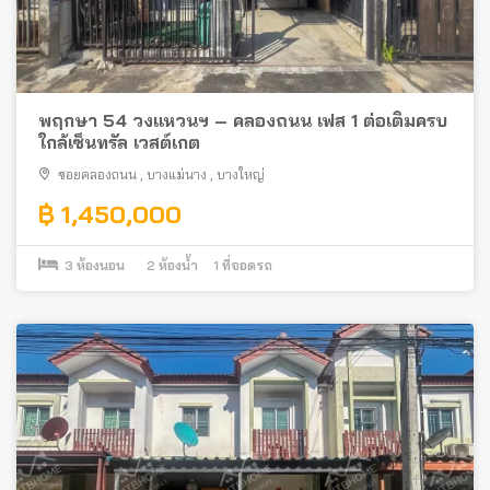
พฤกษา 54 วงแหวนฯ – คลองถนน เฟส 1 ต่อเติมครบ
ใกล้เซ็นทรัล เวสต์เกต
ซอยคลองถนน
,
บางแม่นาง
,
บางใหญ่
฿ 1,450,000
3
ห้องนอน
2
ห้องน้ำ
1
ที่จอดรถ