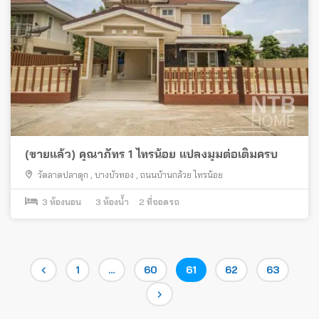
(ขายแล้ว) คุณาภัทร 1 ไทรน้อย แปลงมุมต่อเติมครบ
วัดลาดปลาดุก
,
บางบัวทอง
,
ถนนบ้านกล้วย ไทรน้อย
3
ห้องนอน
3
ห้องน้ำ
2
ที่จอดรถ
Posts
Page
Page
Page
Page
Page
1
…
60
61
62
63
pagination