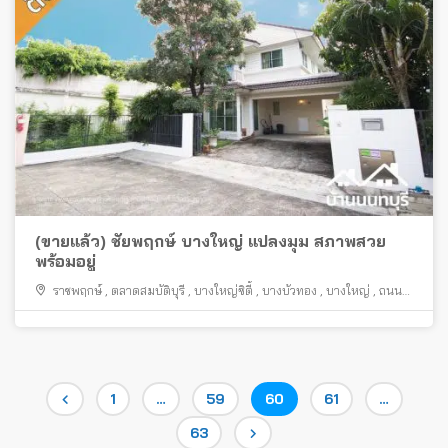
(ขายแล้ว) ชัยพฤกษ์ บางใหญ่ แปลงมุม สภาพสวย
พร้อมอยู่
ราชพฤกษ์
,
ตลาดสมบัติบุรี
,
บางใหญ่ซิตี้
,
บางบัวทอง
,
บางใหญ่
,
ถนน
กาญจนาภิเษก
Posts
Page
Page
Page
Page
1
…
59
60
61
…
Page
63
pagination