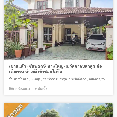
(ขายแล้ว) ชัยพฤกษ์ บางใหญ่-ซ.วัดลาดปลาดุก ต่อ
เติมครบ ทำเลดี เข้าซอยไม่ลึก
บางบัวทอง
,
นนทบุรี
,
ซอยวัดลาดปลาดุก
,
บางรักพัฒนา
,
ถนนกาญจนา
ภิเษก
3
ห้องนอน
2
ห้องน้ำ