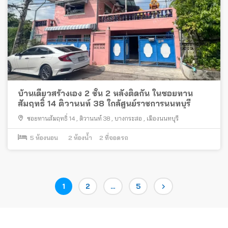
บ้านเดี่ยวสร้างเอง 2 ชั้น 2 หลังติดกัน ในซอยทาน
สัมฤทธิ์ 14 ติวานนท์ 38 ใกล้ศูนย์ราชการนนทบุรี
ซอยทานสัมฤทธิ์ 14
,
ติวานนท์ 38
,
บางกระสอ
,
เมืองนนทบุรี
5
ห้องนอน
2
ห้องน้ำ
2
ที่จอดรถ
Posts
Page
Page
Page
1
2
…
5
pagination