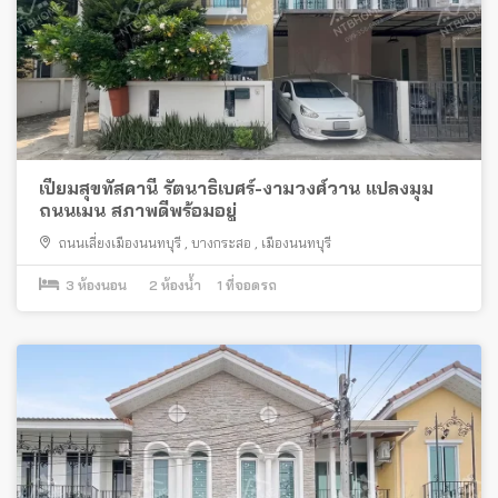
เปี่ยมสุขทัสคานี รัตนาธิเบศร์-งามวงศ์วาน แปลงมุม
ถนนเมน สภาพดีพร้อมอยู่
ถนนเลี่ยงเมืองนนทบุรี
,
บางกระสอ
,
เมืองนนทบุรี
3
ห้องนอน
2
ห้องน้ำ
1
ที่จอดรถ