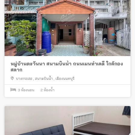
หมู่บ้านตะวันนา สนามบินน้ำ ถนนเมนทำเลดี ใกล้กอง
สลาก
บางกระสอ
,
สนามบินน้ำ
,
เมืองนนทบุรี
3
ห้องนอน
2
ห้องน้ำ