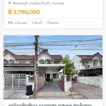
เมืองนนทบุรี
,
ถนนรัตนาธิเบศร์
,
บางกระสอ
฿ 2,790,000
3
ห้องนอน
3
ห้องน้ำ
1
ที่จอดรถ
หมู่บ้านเพ็ญรัตนา บางกระสอ แปลงมุม ต่อเติมครบ