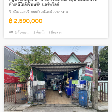
ทำเลดีใกล้เซ็นทรัล นอร์ทวิลล์
เมืองนนทบุรี
,
ถนนรัตนาธิเบศร์
,
บางกระสอ
฿ 2,590,000
2
ห้องนอน
2
ห้องน้ำ
1
ที่จอดรถ