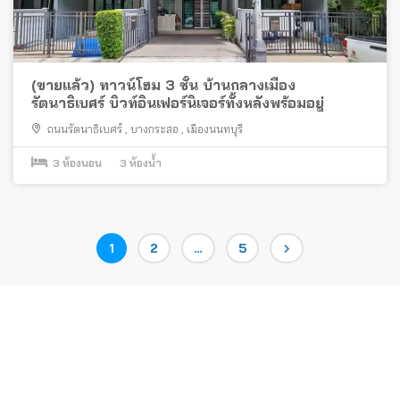
(ขายแล้ว) ทาวน์โฮม 3 ชั้น บ้านกลางเมือง
รัตนาธิเบศร์ บิวท์อินเฟอร์นิเจอร์ทั้งหลังพร้อมอยู่
ถนนรัตนาธิเบศร์
,
บางกระสอ
,
เมืองนนทบุรี
3
ห้องนอน
3
ห้องน้ำ
Posts
Page
Page
Page
1
2
…
5
pagination