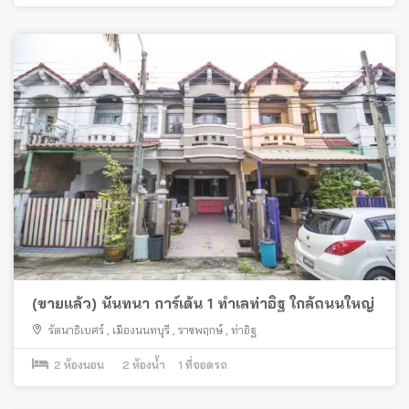
(ขายแล้ว) นันทนา การ์เด้น 1 ทำเลท่าอิฐ ใกล้ถนนใหญ่
รัตนาธิเบศร์
,
เมืองนนทบุรี
,
ราชพฤกษ์
,
ท่าอิฐ
2
ห้องนอน
2
ห้องน้ำ
1
ที่จอดรถ