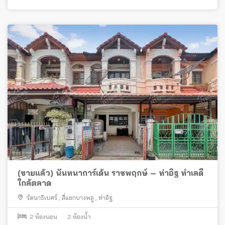
(ขายแล้ว) นันทนาการ์เด้น ราชพฤกษ์ – ท่าอิฐ ทำเลดี
ใกล้ตลาด
รัตนาธิเบศร์
,
สี่แยกบางพลู
,
ท่าอิฐ
2
ห้องนอน
2
ห้องน้ำ