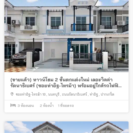
(ขายแล้ว) ทาวน์โฮม 2 ชั้นตกแต่งใหม่ เดอะวิลล่า
รัตนาธิเบศร์ (ซอยท่าอิฐ-ไทรม้า) พร้อมอยู่ใกล้รถไฟฟ้า
สายสีม่วง
ซอยท่าอิฐ-ไทรม้า 18
,
นนทบุรี
,
ถนนรัตนาธิเบศร์
,
ท่าอิฐ
,
ปากเกร็ด
3
ห้องนอน
2
ห้องน้ำ
1
ที่จอดรถ