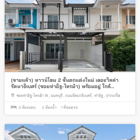
(ขายแล้ว) ทาวน์โฮม 2 ชั้นตกแต่งใหม่ เดอะวิลล่า
รัตนาธิเบศร์ (ซอยท่าอิฐ-ไทรม้า) พร้อมอยู่ ใกล้
ทะเลสาบและส่วนกลางของโครงการ
ซอยท่าอิฐ-ไทรม้า 18
,
นนทบุรี
,
ถนนรัตนาธิเบศร์
,
ท่าอิฐ
,
ปากเกร็ด
3
ห้องนอน
2
ห้องน้ำ
1
ที่จอดรถ