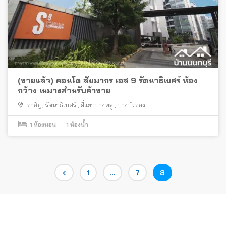
(ขายแล้ว) คอนโด สัมมากร เอส 9 รัตนาธิเบศร์ ห้อง
กว้าง เหมาะสำหรับค้าขาย
ท่าอิฐ
,
รัตนาธิเบศร์
,
สี่แยกบางพลู
,
บางบัวทอง
1
ห้องนอน
1
ห้องน้ำ
Posts
Page
Page
Page
1
…
7
8
pagination