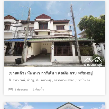
(ขายแล้ว) นันทนา การ์เด้น 1 ต่อเติมครบ พร้อมอยู่
ราชพฤกษ์
,
ท่าอิฐ
,
สี่แยกบางพลู
,
ตลาดบางบัวทอง
,
บางบัวทอง
3
ห้องนอน
2
ห้องน้ำ