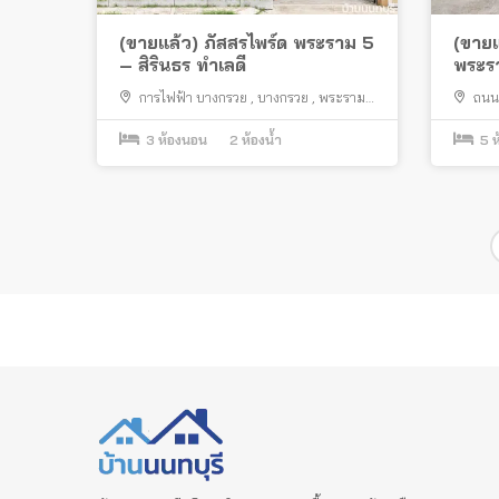
(ขายแล้ว) ภัสสรไพร์ด พระราม 5
(ขายแ
– สิรินธร ทำเลดี
พระรา
สะพา
การไฟฟ้า บางกรวย
,
บางกรวย
,
พระราม
ถนน
พระร
5
,
วัดชลอ
,
ถนนบางกรวย ไทรน้อย
3
ห้องนอน
2
ห้องน้ำ
5
ห
Posts
pagination