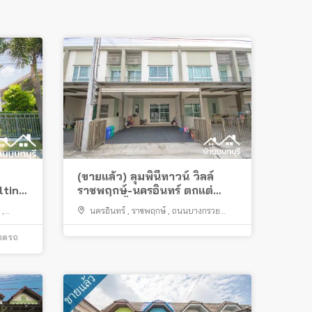
(ขายแล้ว) ลุมพินีทาวน์ วิลล์
ltin
ราชพฤกษ์-นครอินทร์ ตกแต่
งบิวส์อินทั้งหลัง
,
นครอินทร์
,
ราชพฤกษ์
,
ถนนบางกรวย
บุรี
ไทรน้อย
,
การไฟฟ้า บางกรวย
,
บางกรวย
จอดรถ