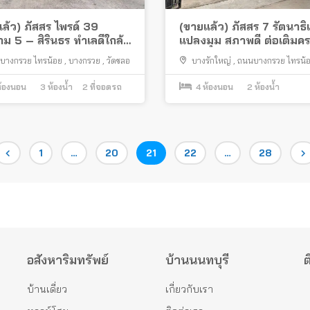
ล้ว) ภัสสร ไพรด์ 39
(ขายแล้ว) ภัสสร 7 รัตนาธิเ
ม 5 – สิรินธร ทำเลดีใกล้
แปลงมุม สภาพดี ต่อเติมค
นพระราม 5 การไฟฟ้า
บางกรวย ไทรน้อย
,
บางกรวย
,
วัดชลอ
บางรักใหญ่
,
ถนนบางกรวย ไทรน้
าม 7
บางบัวทอง
้องนอน
3
ห้องน้ำ
2
ที่จอดรถ
4
ห้องนอน
2
ห้องน้ำ
Page
Page
Page
Page
Page
1
…
20
21
22
…
28
อสังหาริมทรัพย์
บ้านนนทบุรี
ต
บ้านเดี่ยว
เกี่ยวกับเรา