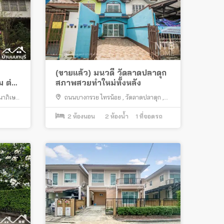
(ขายแล้ว) มนวดี วัดลาดปลาดุก
่อ
สภาพสวยทำใหม่ทั้งหลัง
าภิเษก
ถนนบางกรวย ไทรน้อย
,
วัดลาดปลาดุก
,
บางบัวทอง
2
ห้องนอน
2
ห้องน้ำ
1
ที่จอดรถ