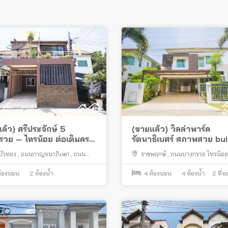
ล้ว) ศรีประจักษ์ 5
(ขายแล้ว) วิลล่าพาร์ค
วย – ไทรน้อย ต่อเติมครบ
รัตนาธิเบศร์ สภาพสวย bui
ยู่
ครบ ทำเลสงบ
บัวทอง
,
ถนนกาญจนาภิเษก
,
ถนน
ราชพฤกษ์
,
ถนนบางกรวย ไทรน้อย
ย ไทรน้อย
,
ไทรน้อย
รัตนาธิเบศร์
,
สี่แยกบางพลู
,
เมืองนนท
้องนอน
2
ห้องน้ำ
4
ห้องนอน
4
ห้องน้ำ
2
ที่