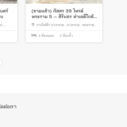
บศร์
(ขายแล้ว) ภัสสร 39 ไพรด์
รบ
พระราม 5 – สิรินธร ทำเลดีใกล้
รถไฟฟ้า พร้อมอยู่
อย
,
การไฟฟ้า บางกรวย
,
บางกรวย
,
พระราม
5
,
วัดชลอ
,
ถนนบางกรวย ไทรน้อย
3
ห้องนอน
2
ห้องน้ำ
ิดต่อเรา