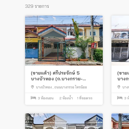
329 รายการ
(ขายแล้ว) ศรีประจักษ์ 5
(ขายแ
บางบัวทอง (ถ.บางกรวย-
บางกร
ไทรน้อย) ต่อเติมครบพร้อมอยู่
พร้อมอ
บางบัวทอง
,
ถนนบางกรวย ไทรน้อย
บาง
บางกรว
3
ห้องนอน
2
ห้องน้ำ
1
ที่จอดรถ
3
ห