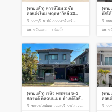
(ขายแล้ว) ทาวน์โฮม 2 ชั้น
(ขายแ
ตกแต่งใหม่ พฤกษาวิลล์ 22
กัสโต
พระราม 5-2 ซอยวัดสังฆทาน
แปลงม
นนทบุรี
,
บางไผ่
,
ถนนนครอินทร์
,
ถนน
ใกล้พระราม 5
นาฬิ
เมืองนนทบุรี
เมืองนน
3
ห้องนอน
2
ห้องน้ำ
3
ห
(ขายแล้ว) เวนิว พระราม 5-3
(ขายแ
สภาพดี ติดถนนเมน ทำเลดีใกล้
ตกแต่
แม็คโคร นครอินทร์ สะพาน
ติวา
ซอยบางไผ่พัฒนา
,
นนทบุรี
,
บางไผ่
,
ถนน
นนทบ
พระราม 5
ใหญ่ 
นครอินทร์
,
เมืองนนทบุรี
บางกรว