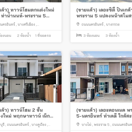
ล้ว) ทาวน์โฮมตกแต่งใหม่
(ขายแล้ว) เดอะซิตี้ ปิ่นเกล
้ ท่าน้ำนนท์-พระราม 5
พระราม 5 แปลงหน้าสโมสร
ุม พร้อมอยู่ ทำเลดี ใกล้หอ
ถนนใหญ่ ใกล้ตลาด
นครอินทร์
,
บางศรีเมือง
,
ถนนนครอินทร์
,
บางกรวย
กา
ทบุรี
้องนอน
2
ห้องน้ำ
1
ที่จอดรถ
3
ห้องนอน
3
ห้องน้ำ
ล้ว) ทาวน์โฮม 2 ชั้น
(ขายแล้ว) เดอะคอนเนค พ
งใหม่ พฤกษาทาวน์ เน็กซ์
5-นครอินทร์ ทำเลดี ใกล้ส
นนท์-พระราม 5 ติดถนน
พระราม 5
ุรี
,
ถนนนครอินทร์
,
บางคูเวียง
,
บางไผ่
,
พระราม 5
,
ถนนนครอินท
ต่อเติมครบพร้อมอยู่
ย
เมืองนนทบุรี