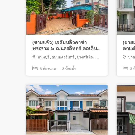
(ขายแล้ว) เจดับบลิวคาซ่า
(ขายแ
พระราม 5 ถ.นครอินทร์ ต่อเติม
ตกแต่
ครบพร้อมอยู่
ติวา
นนทบุรี
,
ถนนนครอินทร์
,
บางศรีเมือง
,
บาง
สวน ห
เมืองนนทบุรี
คูเวียง
ครบพร
3
ห้องนอน
3
ห้องน้ำ
3
ห