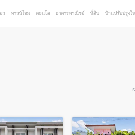
่ยว
ทาวน์โฮม
คอนโด
อาคารพาณิชย์
ที่ดิน
บ้านปรับปรุงให
S