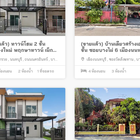
ล้ว) ทาวน์โฮม 2 ชั้น
(ขายแล้ว) บ้านเดี่ยวสร้างเ
งใหม่ พฤกษาทาวน์ เน็กซ์
ชั้น ซอยบางไผ่ 6 เมืองนนท
นนท์-พระราม 5 แปลงหน้า
ใกล้วัดสังฆทาน
กรวย
,
นนทบุรี
,
ถนนนครอินทร์
,
บาง
เมืองนนทบุรี
,
ซอยวัดสังฆทาน
,
บา
น้าบ้านไม่ชนใคร ต่อเติม
ถนนนครอินทร์
้อมอยู่
้องนอน
2
ห้องน้ำ
1
ที่จอดรถ
4
ห้องนอน
3
ห้องน้ำ