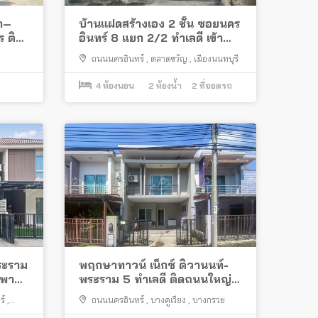
้า–
บ้านแฝดสร้างเอง 2 ชั้น ซอยนคร
 ติด
อินทร์ 8 แยก 2/2 ทำเลดี เข้า
ซอยไม่ลึก ใกล้สะพานพระราม 5
ถนนนครอินทร์
,
ตลาดขวัญ
,
เมืองนนทบุรี
4
ห้องนอน
2
ห้องน้ำ
2
ที่จอดรถ
ระราม
พฤกษาทาวน์ เน็กซ์ ติวานนท์-
ะพาน
พระราม 5 ทำเลดี ติดถนนใหญ่
นครอินทร์
ร์
,
ถนนนครอินทร์
,
บางคูเวียง
,
บางกรวย