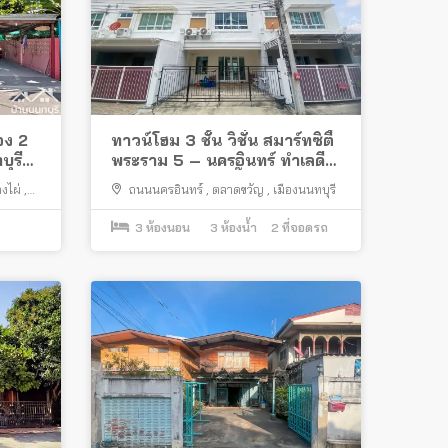
อง 2
ทาวน์โฮม 3 ชั้น วิชั่น สมาร์ทซิตี้
บุรี
พระราม 5 – นครอินทร์ ทำเลดี
ติดถนนใหญ่ ใกล้บิ๊กซี ติวานนท์
งไผ่
,
ถนนนครอินทร์
,
ตลาดขวัญ
,
เมืองนนทบุรี
3
ห้องนอน
3
ห้องน้ำ
2
ที่จอดรถ