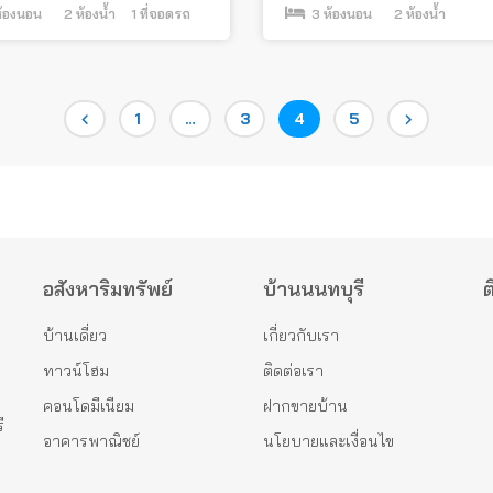
้องนอน
2
ห้องน้ำ
1
ที่จอดรถ
3
ห้องนอน
2
ห้องน้ำ
Page
Page
Page
Page
1
…
3
4
5
อสังหาริมทรัพย์
บ้านนนทบุรี
ต
บ้านเดี่ยว
เกี่ยวกับเรา
ทาวน์โฮม
ติดต่อเรา
คอนโดมีเนียม
ฝากขายบ้าน
ี
อาคารพาณิชย์
นโยบายและเงื่อนไข