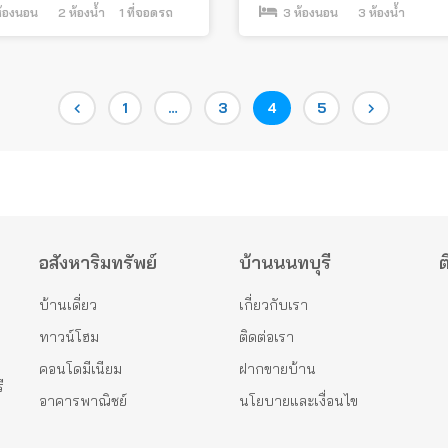
้องนอน
2
ห้องน้ำ
1
ที่จอดรถ
3
ห้องนอน
3
ห้องน้ำ
Page
Page
Page
Page
1
…
3
4
5
อสังหาริมทรัพย์
บ้านนนทบุรี
ต
บ้านเดี่ยว
เกี่ยวกับเรา
ทาวน์โฮม
ติดต่อเรา
คอนโดมีเนียม
ฝากขายบ้าน
ี
อาคารพาณิชย์
นโยบายและเงื่อนไข