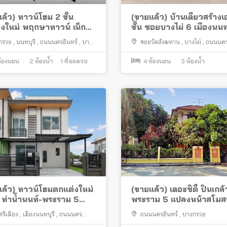
ล้ว) ทาวน์โฮม 2 ชั้น
(ขายแล้ว) บ้านเดี่ยวสร้างเ
งใหม่ พฤกษาทาวน์ เน็กซ์
ชั้น ซอยบางไผ่ 6 เมืองนนท
นนท์-พระราม 5 แปลงหน้า
ใกล้วัดสังฆทาน
กรวย
,
นนทบุรี
,
ถนนนครอินทร์
,
บาง
ซอยวัดสังฆทาน
,
บางไผ่
,
ถนนนคร
น้าบ้านไม่ชนใคร ต่อเติม
เมืองนนทบุรี
้อมอยู่
้องนอน
2
ห้องน้ำ
1
ที่จอดรถ
4
ห้องนอน
3
ห้องน้ำ
ล้ว) ทาวน์โฮมตกแต่งใหม่
(ขายแล้ว) เดอะซิตี้ ปิ่นเกล
้ ท่าน้ำนนท์-พระราม 5
พระราม 5 แปลงหน้าสโมสร
ุม พร้อมอยู่ ทำเลดี ใกล้หอ
ถนนใหญ่ ใกล้ตลาด
รีเมือง
,
เมืองนนทบุรี
,
ถนนนคร
ถนนนครอินทร์
,
บางกรวย
กา