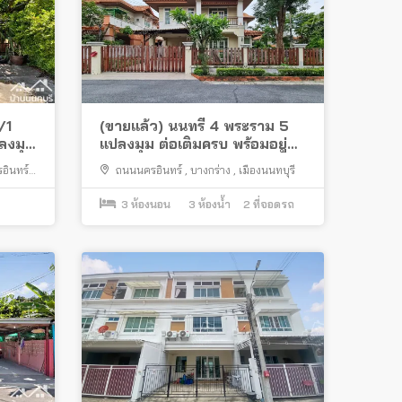
/1
(ขายแล้ว) นนทรี 4 พระราม 5
ลงมุม
แปลงมุม ต่อเติมครบ พร้อมอยู่
ทำเลดี ใกล้สะพานพระราม 5
อินทร์
,
ถนนนครอินทร์
,
บางกร่าง
,
เมืองนนทบุรี
3
ห้องนอน
3
ห้องน้ำ
2
ที่จอดรถ