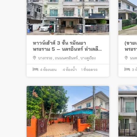
ทาวน์เฮ้าส์ 3 ชั้น รมัณยา
(ขายแ
พระราม 5 – นครอินทร์ ทำเลดี
พระร
ถนนเมน เข้าซอยไม่ลึก ตรงข้าม
พร้อม
บางกรวย
,
ถนนนครอินทร์
,
บางคูเวียง
นนทบ
ซอยวัดตะเคียน
อินทร์
บางกรว
4
ห้องนอน
4
ห้องน้ำ
1
ที่จอดรถ
3
ห