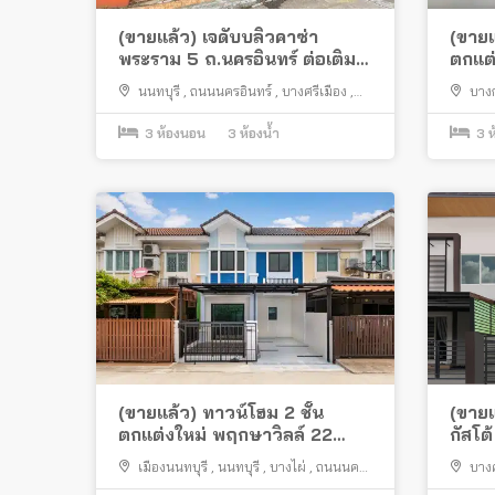
(ขายแล้ว) เจดับบลิวคาซ่า
(ขายแ
พระราม 5 ถ.นครอินทร์ ต่อเติม
ตกแต่
ครบพร้อมอยู่
ติวา
นนทบุรี
,
ถนนนครอินทร์
,
บางศรีเมือง
,
บาง
สวน ห
เมืองนนทบุรี
คูเวียง
ครบพร
3
ห้องนอน
3
ห้องน้ำ
3
ห
(ขายแล้ว) ทาวน์โฮม 2 ชั้น
(ขายแ
ตกแต่งใหม่ พฤกษาวิลล์ 22
กัสโต
พระราม 5-2 ซอยวัดสังฆทาน
แปลงม
เมืองนนทบุรี
,
นนทบุรี
,
บางไผ่
,
ถนนนคร
บางศ
ใกล้พระราม 5
นาฬิ
อินทร์
อินทร์