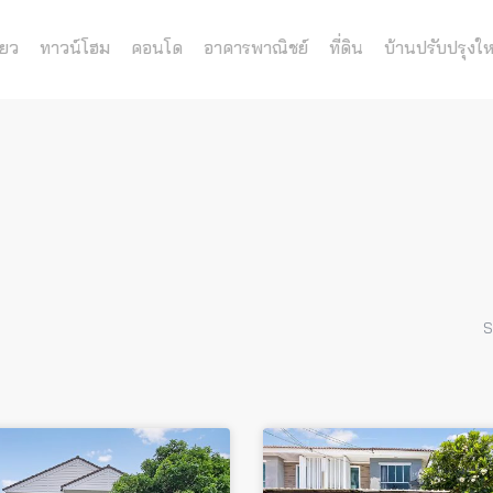
่ยว
ทาวน์โฮม
คอนโด
อาคารพาณิชย์
ที่ดิน
บ้านปรับปรุงให
S