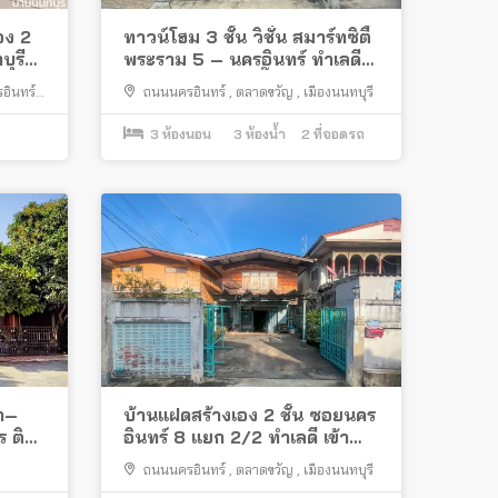
อง 2
ทาวน์โฮม 3 ชั้น วิชั่น สมาร์ทซิตี้
บุรี
พระราม 5 – นครอินทร์ ทำเลดี
ติดถนนใหญ่ ใกล้บิ๊กซี ติวานนท์
อินทร์
,
ถนนนครอินทร์
,
ตลาดขวัญ
,
เมืองนนทบุรี
3
ห้องนอน
3
ห้องน้ำ
2
ที่จอดรถ
้า–
บ้านแฝดสร้างเอง 2 ชั้น ซอยนคร
 ติด
อินทร์ 8 แยก 2/2 ทำเลดี เข้า
ซอยไม่ลึก ใกล้สะพานพระราม 5
ถนนนครอินทร์
,
ตลาดขวัญ
,
เมืองนนทบุรี