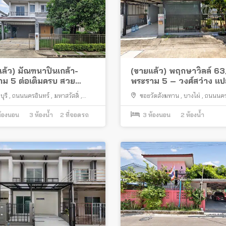
ล้ว) มัณฑนาปิ่นเกล้า-
(ขายแล้ว) พฤกษา​วิลล์​ ​63
าม 5 ต่อเติมครบ สวย
พระราม 5 – วงศ์สว่าง แป
อยู่ ทำเลดีติดถนนใหญ่นคร
ซอยวัดสังฆทาน
ุรี
,
ถนนนครอินทร์
,
มหาสวัสดิ์
,
ซอยวัดสังฆทาน
,
บางไผ่
,
ถนนนคร
ย
เมืองนนทบุรี
้องนอน
3
ห้องน้ำ
2
ที่จอดรถ
3
ห้องนอน
2
ห้องน้ำ