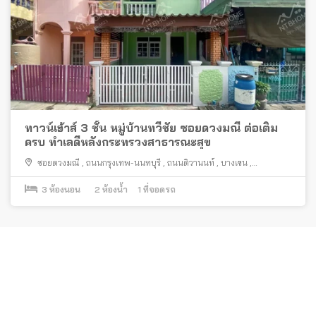
ทาวน์เฮ้าส์ 3 ชั้น หมู่บ้านทวีชัย ซอยดวงมณี ต่อเติม
ครบ ทำเลดีหลังกระทรวงสาธารณะสุข
ซอยดวงมณี
,
ถนนกรุงเทพ-นนทบุรี
,
ถนนติวานนท์
,
บางเขน
,
เมืองนนทบุรี
3
ห้องนอน
2
ห้องน้ำ
1
ที่จอดรถ