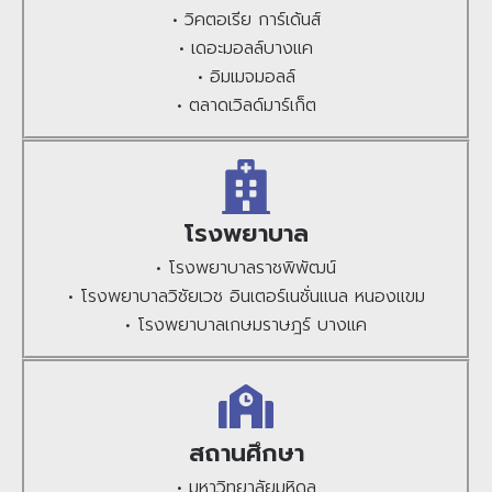
• วิคตอเรีย การ์เด้นส์
• เดอะมอลล์บางแค
• อิมเมจมอลล์
• ตลาดเวิลด์มาร์เก็ต
โรงพยาบาล
• โรงพยาบาลราชพิพัฒน์
• โรงพยาบาลวิชัยเวช อินเตอร์เนชั่นแนล หนองแขม
• โรงพยาบาลเกษมราษฎร์ บางแค
สถานศึกษา
• มหาวิทยาลัยมหิดล