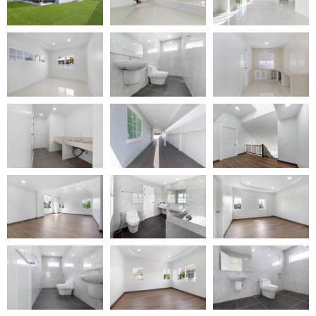
อยู่
ทำเลดีติดถนน
ใหญ่