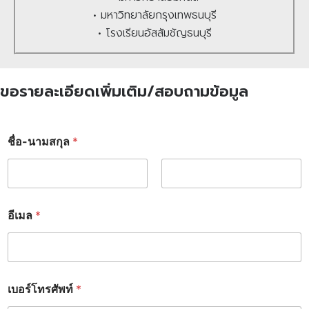
• มหาวิทยาลัยกรุงเทพธนบุรี
• โรงเรียนอัสสัมชัญธนบุรี
ขอรายละเอียดเพิ่มเติม/สอบถามข้อมูล
อี
ชื่อ-นามสกุล
*
เ
ม
ล
*
First
Last
*
อีเมล
*
เบอร์โทรศัพท์
*